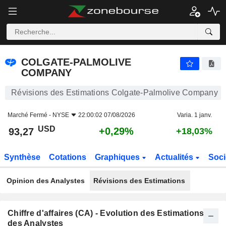
COLGATE-PALMOLIVE COMPANY
93,27
$
+0,29%
COLGATE-PALMOLIVE
COMPANY
Révisions des Estimations Colgate-Palmolive Company
Marché Fermé -
NYSE
22:00:02 07/08/2026
Varia. 1 janv.
USD
+0,29%
93,27
+18,03%
Synthèse
Cotations
Graphiques
Actualités
Soci
Opinion des Analystes
Révisions des Estimations
Chiffre d'affaires (CA) - Evolution des Estimations
des Analystes