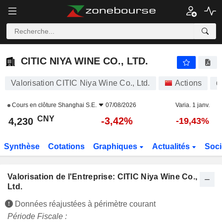
CITIC NIYA WINE CO., LTD.
4,230
¥
-3,42%
CITIC NIYA WINE CO., LTD.
Valorisation CITIC Niya Wine Co., Ltd.
Actions
6
Cours en clôture
Shanghai S.E.
07/08/2026
Varia. 1 janv.
CNY
-3,42%
4,230
-19,43%
Synthèse
Cotations
Graphiques
Actualités
Soci
Valorisation de l'Entreprise: CITIC Niya Wine Co.,
Ltd.
Données réajustées à périmètre courant
Période Fiscale :