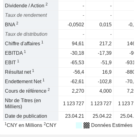
2
Dividende / Action
-
-
Taux de rendement
-
-
2
BNA
-0,0502
0,015
-0,7
Taux de distribution
-
-
1
Chiffre d'affaires
94,61
217,2
146,
1
EBITDA
-30,18
-17,39
-90
1
EBIT
-65,53
-51,9
-931,
1
Résultat net
-56,4
16,9
-880,
1
Endettement Net
-62,61
-102,8
-70,8
2
Cours de référence
2,270
4,000
7,28
Nbr de Titres (en
1 123 727
1 123 727
1 123 72
Milliers)
Date de publication
23.04.21
25.04.22
25.04.2
1
2
CNY en Millions
CNY
Données Estimées