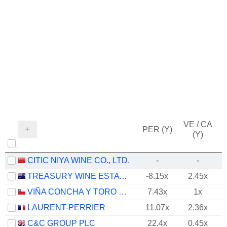
VE / CA
PER (Y)
(Y)
CITIC NIYA WINE CO., LTD.
-
-
TREASURY WINE ESTATES LIMITED
-8.15x
2.45x
VIÑA CONCHA Y TORO S.A.
7.43x
1x
LAURENT-PERRIER
11.07x
2.36x
C&C GROUP PLC
22.4x
0.45x