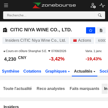
CITIC NIYA WINE CO., LTD.
4,230
¥
-3,42%
CITIC NIYA WINE CO., LTD.
Insiders CITIC Niya Wine Co., Ltd.
Actions
6000
Cours en clôture
Shanghai S.E.
07/08/2026
Varia. 1 janv.
CNY
-3,42%
4,230
-19,43%
Synthèse
Cotations
Graphiques
Actualités
Soci
Toute l'actualité
Reco analystes
Faits marquants
In
Insiders