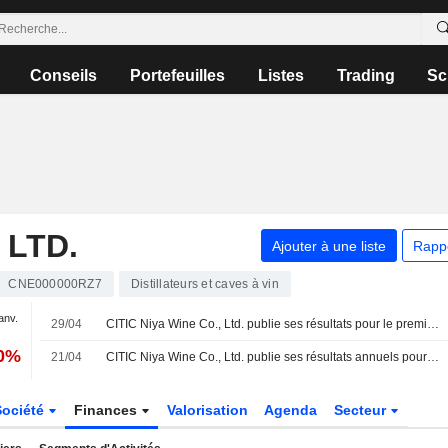
Conseils
Portefeuilles
Listes
Trading
Sc
 LTD.
Ajouter à une liste
Rapp
CNE000000RZ7
Distillateurs et caves à vin
janv.
29/04
CITIC Niya Wine Co., Ltd. publie ses résultats pour le premier trimestre clos le 31 mars 2026
90%
21/04
CITIC Niya Wine Co., Ltd. publie ses résultats annuels pour l'exercice clos le 31 décembre 2025
Société
Finances
Valorisation
Agenda
Secteur