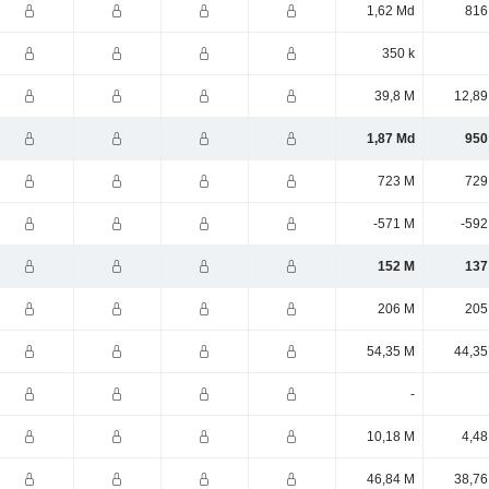
1,62 Md
816
350 k
39,8 M
12,89
1,87 Md
950
723 M
729
-571 M
-592
152 M
137
206 M
205
54,35 M
44,35
-
10,18 M
4,48
46,84 M
38,76