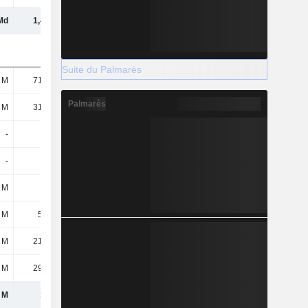
Md
1,42 Md
1,43 Md
1,43 Md
Suite du Palmarès
 M
71,75 M
33,19 M
47,51 M
Palmarès
 M
31,06 M
22,21 M
22,85 M
-
-
40,06 M
30,03 M
-
-
-
-
 M
-
309 k
336 k
 M
5,26 M
5,23 M
5,23 M
 M
21,08 M
32,94 M
48,73 M
 M
29,54 M
32,31 M
31,38 M
 M
159 M
166 M
186 M