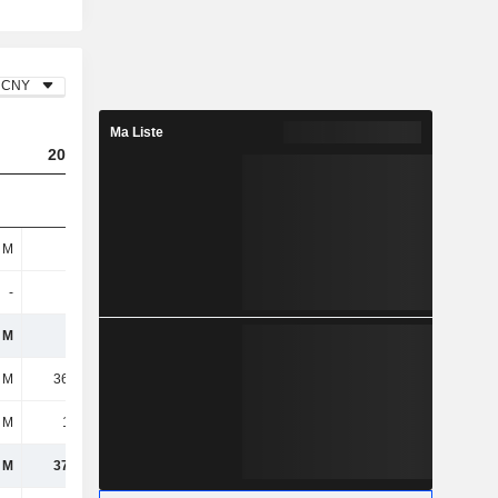
CNY
Ma Liste
2023
2024
2025
 M
116 M
95,32 M
77,53 M
-
-
-
-
 M
116 M
95,32 M
77,53 M
 M
36,12 M
41,45 M
35,1 M
 M
1,11 M
2,21 M
1,05 M
 M
37,23 M
43,65 M
36,15 M