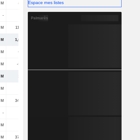
Espace mes listes
 M
851 M
897 M
935 M
-
-
3,15 M
5,25 M
Palmarès
 M
11,95 M
8,55 M
8,72 M
 M
1,02 Md
1,05 Md
1,06 Md
 M
636 M
623 M
583 M
 M
-501 M
-501 M
-489 M
 M
134 M
122 M
94,63 M
 M
195 M
195 M
194 M
 M
34,53 M
24,22 M
15,31 M
-
-
4,19 M
4,1 M
 M
892 k
765 k
836 k
 M
37,81 M
40,35 M
55,1 M