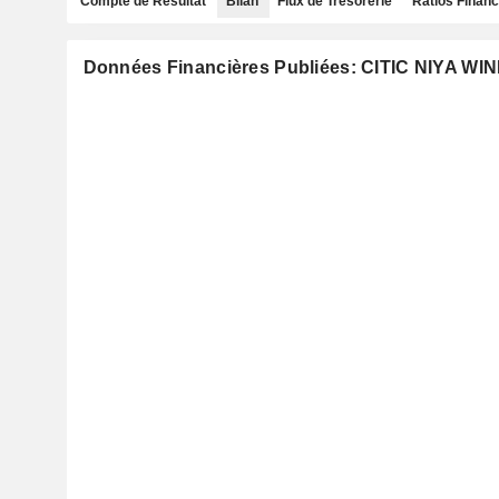
Compte de Résultat
Bilan
Flux de Trésorerie
Ratios Financ
Données Financières Publiées: CITIC NIYA WIN