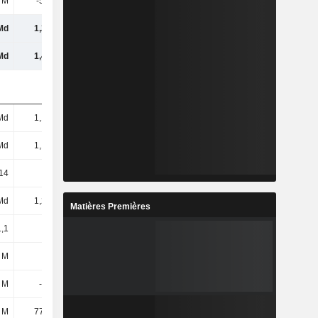
 M
-52,4 M
-52,32 M
-52,41 M
Md
1,23 Md
1,24 Md
1,22 Md
Md
1,42 Md
1,43 Md
1,43 Md
Md
1,12 Md
1,12 Md
1,12 Md
Md
1,12 Md
1,12 Md
1,12 Md
14
1,14
1,15
1,13
Md
1,24 Md
1,27 Md
1,25 Md
Matières Premières
1,1
1,11
1,13
1,11
 M
0
41,46 M
31,12 M
 M
-116 M
-53,87 M
-46,4 M
 M
77,46 M
82,6 M
81,42 M