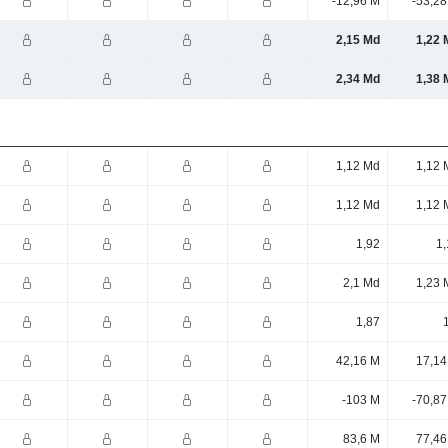
-12,96 M
-53,28
2,15 Md
1,22 
2,34 Md
1,38 
1,12 Md
1,12 
1,12 Md
1,12 
1,92
1,
2,1 Md
1,23 
1,87
42,16 M
17,14
-103 M
-70,87
83,6 M
77,46