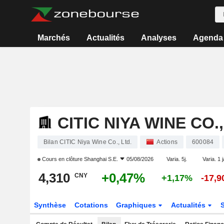
Marchés
Actualités
Analyses
Agenda
CITIC NIYA WINE CO.,
Bilan CITIC Niya Wine Co., Ltd.
Actions
600084
Cours en clôture
Shanghai S.E.
05/08/2026
Varia. 5j.
Varia. 1 
4,310
+0,47%
CNY
+1,17%
-17,
Synthèse
Cotations
Graphiques
Actualités