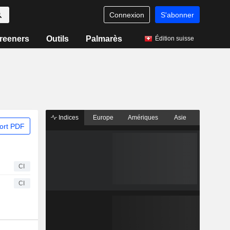
Connexion
S'abonner
reeners
Outils
Palmarès
Édition suisse
Indices
Europe
Amériques
Asie
ort PDF
CI
CI