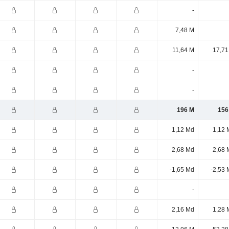
-
7,48 M
11,64 M
17,71
-
-
196 M
156
1,12 Md
1,12 
2,68 Md
2,68 
-1,65 Md
-2,53 
-
2,16 Md
1,28 