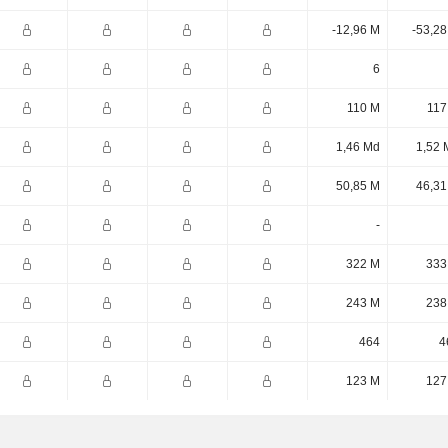
-12,96 M
-53,28
6
110 M
117
1,46 Md
1,52 
50,85 M
46,31
-
322 M
333
243 M
238
464
4
123 M
127