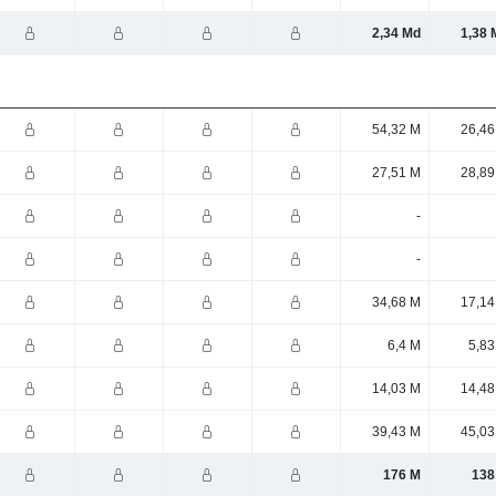
2,34 Md
1,38 
54,32 M
26,46
27,51 M
28,89
-
-
34,68 M
17,14
6,4 M
5,83
14,03 M
14,48
39,43 M
45,03
176 M
138