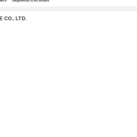
iers
Segments d'Activités
E CO., LTD.