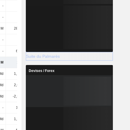
-
-
-
-
-
-
1,09 M
756 k
 M
28,58 M
24,78 M
23,99 M
-
-
-
-
-
6,65 M
447 k
-
Suite du Palmarès
 M
194 M
193 M
211 M
Devises / Forex
Md
1,12 Md
1,12 Md
1,12 Md
Md
2,68 Md
2,68 Md
2,68 Md
Md
-2,53 Md
-2,51 Md
-2,54 Md
-
1,41 M
1,14 M
1,03 M
Md
1,28 Md
1,29 Md
1,27 Md