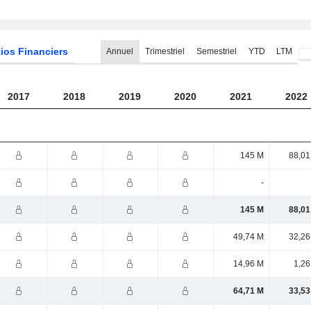
ios Financiers
Annuel
Trimestriel
Semestriel
YTD
LTM
2017
2018
2019
2020
2021
2022
145 M
88,01
-
145 M
88,01
49,74 M
32,26
14,96 M
1,26
64,71 M
33,53