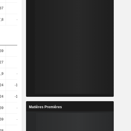
,87
32,78
3,51
1,72
7,8
-33,98
-0,4
-0,99
59
10,17
6,4
6,24
27
11,54
9,68
8,25
1,9
-52,44
239,27
80,33
24
-141,87
-576,56
119,19
24
-141,87
-576,56
125,84
Matières Premières
69
-20,68
892,26
-43,26
69
-20,68
892,26
-43,26
28
-8,19
213,56
74,36