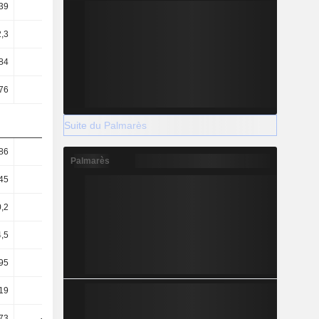
39
3,91
3,83
3,95
,3
11,74
13,12
13,91
84
79,34
73,43
64,42
76
11,43
10,79
10,4
Suite du Palmarès
86
1
0,75
0,88
Palmarès
45
0,63
0,35
0,48
0,2
0,23
0,27
0,3
4,5
4,59
5,05
5,65
95
31,84
34,39
35
19
48,48
49,71
49,16
,73
-12,05
-10,27
-8,51