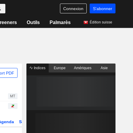
Connexion
S'abonner
reeners
Outils
Palmarès
Édition suisse
Indices
Europe
Amériques
Asie
ort PDF
MT
Agenda
Secteur
Dérivés
Fonds et ETFs