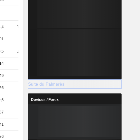
,4
109,12
204,97
111,83
01
52,18
67,21
52,79
,5
103,44
192,15
104,18
14
49,46
63,01
49,18
49
83,99
91,33
85,21
Suite du Palmarès
66
-6,6
20,4
55,28
Devises / Forex
,6
44,74
53,73
98,52
,87
4,74
27,67
70,43
41
3,47
1,81
1,23
,86
-3,6
-0,2
-0,71