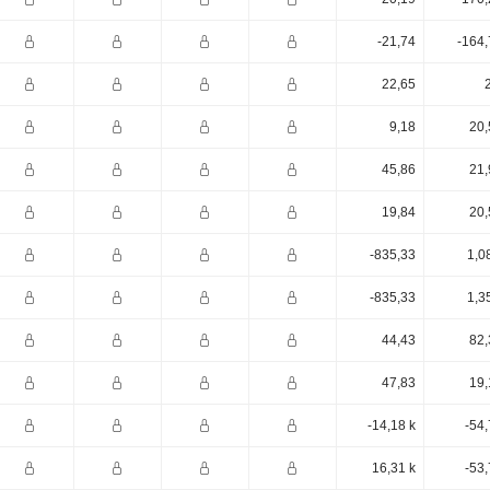
-21,74
-164,
22,65
9,18
20,
45,86
21,
19,84
20,
-835,33
1,0
-835,33
1,3
44,43
82,
47,83
19,
-14,18 k
-54
16,31 k
-53