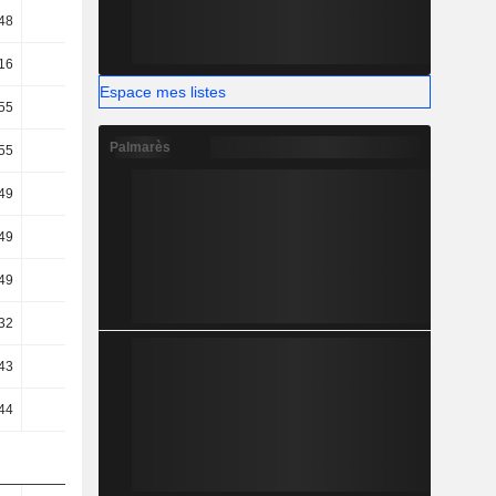
48
28,57
28,29
27,77
16
0,5
1,6
2,71
Espace mes listes
55
-0,21
0,95
2,02
Palmarès
55
-0,21
0,95
2,02
49
0,36
3,31
1,77
49
0,36
3,31
1,77
49
0,36
3,31
1,77
32
0,27
0,8
1,31
43
3,11
2,87
3,6
44
3,13
2,9
3,62