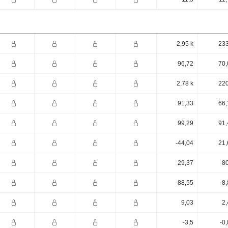
2,95 k
233
96,72
70,
2,78 k
220
91,33
66,
99,29
91,
-44,04
21,
29,37
80
-88,55
-8
9,03
2,
-3,5
-0