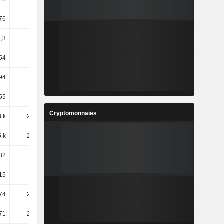
76
-23,83
911,11
-42,86
2,3
21,32
9,73
31,48
54
6,09
16,32
3,36
94
10,36
0,85
-0,43
55
26,47
-5,41
11,67
Cryptomonnaies
8 k
289,65
-68,77
191,35
5 k
218,37
-48,76
90,4
32
39,01
22,65
15,98
15
-37,79
0,38
-10,15
,74
251,16
-1,77
33,22
,71
247,75
-1,42
32,72