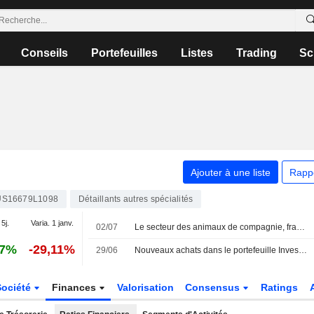
Conseils
Portefeuilles
Listes
Trading
Sc
Ajouter à une liste
Rapp
US16679L1098
Détaillants autres spécialités
 5j.
Varia. 1 janv.
02/07
Le secteur des animaux de compagnie, frappé par l'inflation, pourrait devenir une cible d'acquisition attrayante
67%
-29,11%
29/06
Nouveaux achats dans le portefeuille Investisseur USA
Société
Finances
Valorisation
Consensus
Ratings