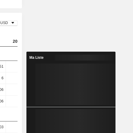
USD
2024
2025
2026
Ma Liste
51
-0,52
2,27
4,98
6
-1,71
7,55
17,16
06
11,81
101,78
58,68
06
11,81
101,78
58,68
03
28,36
29,24
29,79