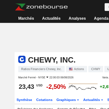
Marchés
Actualités
Analyses
Agenda
CHEWY, INC.
Ratios Financiers Chewy, Inc.
Actions
CHWY
Marché Fermé -
NYSE
22:00:03 06/08/2026
Varia.
23,43
-2,50%
USD
+2,
Synthèse
Cotations
Graphiques
Actualités