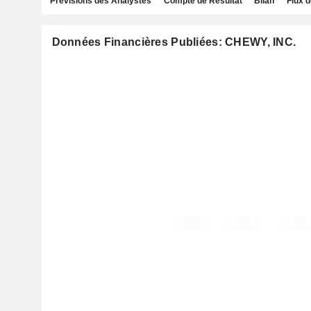
Prévisions des Analystes
Compte de Résultat
Bilan
Flux d
Données Financières Publiées: CHEWY, INC.