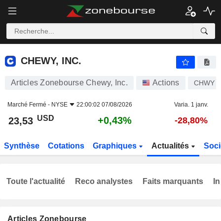
CHEWY, INC.
23,53
$
+0,43%
CHEWY, INC.
Articles Zonebourse Chewy, Inc.
Actions
CHWY
Marché Fermé -
NYSE
22:00:02 07/08/2026
Varia. 1 janv.
USD
+0,43%
23,53
-28,80%
Synthèse
Cotations
Graphiques
Actualités
Soci
Toute l'actualité
Reco analystes
Faits marquants
In
Articles Zonebourse