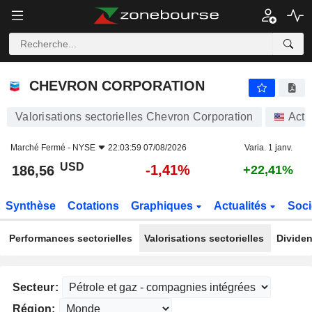
CHEVRON CORPORATION
186,56
$
-1,41%
CHEVRON CORPORATION
Valorisations sectorielles Chevron Corporation
Acti
Marché Fermé -
NYSE
22:03:59 07/08/2026
Varia. 1 janv.
USD
-1,41%
186,56
+22,41%
Synthèse
Cotations
Graphiques
Actualités
Soci
Performances sectorielles
Valorisations sectorielles
Dividen
Secteur:
Région: