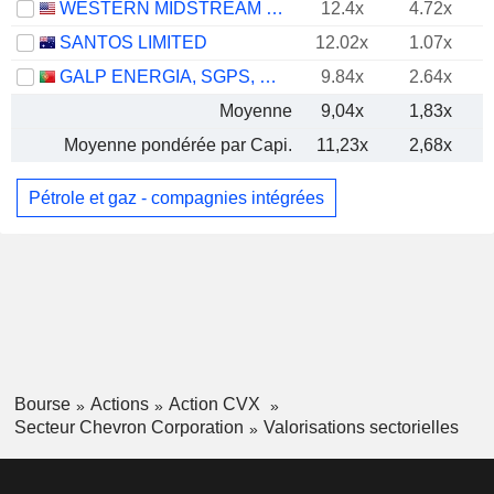
WESTERN MIDSTREAM PARTNERS, LP
12.4x
4.72x
SANTOS LIMITED
12.02x
1.07x
GALP ENERGIA, SGPS, S.A.
9.84x
2.64x
Moyenne
9,04x
1,83x
Moyenne pondérée par Capi.
11,23x
2,68x
Pétrole et gaz - compagnies intégrées
Bourse
Actions
Action CVX
Secteur Chevron Corporation
Valorisations sectorielles