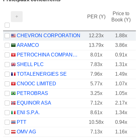
Price to
PER (Y)
Book (Y)
CHEVRON CORPORATION
12.23x
1.88x
ARAMCO
13.79x
3.86x
PETROCHINA COMPANY LIMITED
8.01x
0.91x
SHELL PLC
7.83x
1.31x
TOTALENERGIES SE
7.96x
1.49x
CNOOC LIMITED
5.77x
1.07x
PETROBRAS
3.25x
1.05x
EQUINOR ASA
7.12x
2.17x
ENI S.P.A.
8.61x
1.34x
PTT
10.58x
0.94x
OMV AG
7.13x
1.16x