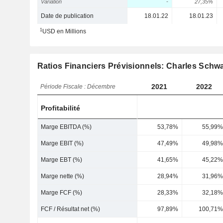
Variation
-
27,35%
Date de publication
18.01.22
18.01.23
1
USD en Millions
Ratios Financiers Prévisionnels: Charles Schw
2021
2022
Période Fiscale : Décembre
Profitabilité
Marge EBITDA (%)
53,78%
55,99%
Marge EBIT (%)
47,49%
49,98%
Marge EBT (%)
41,65%
45,22%
Marge nette (%)
28,94%
31,96%
Marge FCF (%)
28,33%
32,18%
FCF / Résultat net (%)
97,89%
100,71%