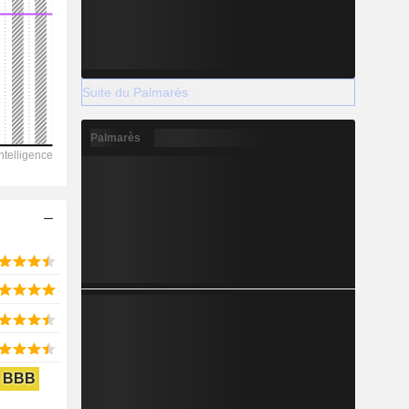
2028
Suite du Palmarès
5 434
Palmarès
523,88%
-
2028
830,5
5,8%
BBB
20 205