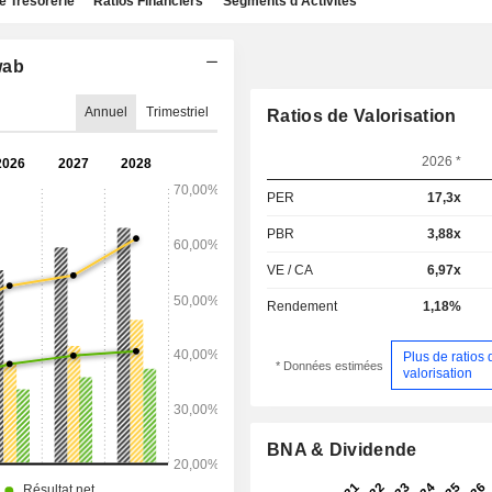
e Trésorerie
Ratios Financiers
Segments d'Activités
wab
Annuel
Trimestriel
Ratios de Valorisation
2026 *
PER
17,3x
PBR
3,88x
VE / CA
6,97x
Rendement
1,18%
Plus de ratios 
* Données estimées
valorisation
BNA & Dividende