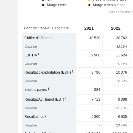
2021
2022
Période Fiscale : Décembre
1
Chiffre d'affaires
18 520
20 762
Variation
-
12,11%
1
EBITDA
9 960
11 624
Variation
-
16,71%
1
Résultat d'exploitation (EBIT)
8 796
10 376
Variation
-
17,96%
1
Intérêts payés
-384
-
1
Résultat Avt. Impôt (EBT)
7 713
9 388
Variation
-
21,72%
1
Résultat net
5 360
6 635
Variation
-
23,79%