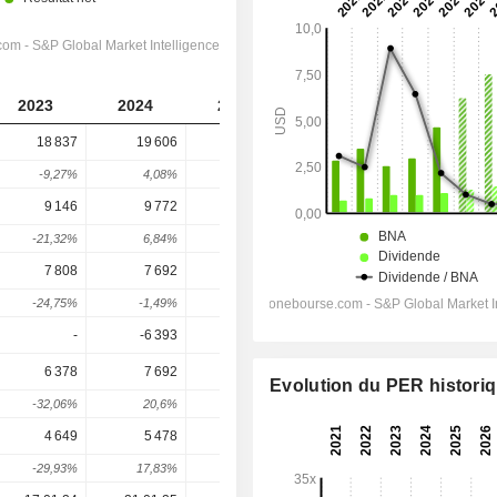
2023
2024
2025
2026
2027
18 837
19 606
23 921
28 263
31 556
-9,27%
4,08%
22,01%
18,15%
11,65%
9 146
9 772
13 333
16 999
19 883
-21,32%
6,84%
36,44%
27,5%
16,96%
7 808
7 692
11 459
14 808
17 125
-24,75%
-1,49%
48,97%
29,23%
15,65%
-
-6 393
-3 754
-4 294
-4 810
6 378
7 692
11 459
14 520
16 588
Evolution du PER histori
-32,06%
20,6%
48,97%
26,71%
14,24%
4 649
5 478
8 417
10 788
12 523
-29,93%
17,83%
53,65%
28,17%
16,08%