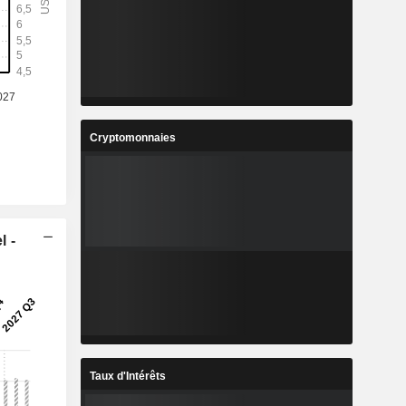
-
-
9
1,63
%
13,27%
7
36,87
%
18,32%
Cryptomonnaies
1
8,436
%
12,62%
6
1 739 136
-
-
l -
Taux d'Intérêts