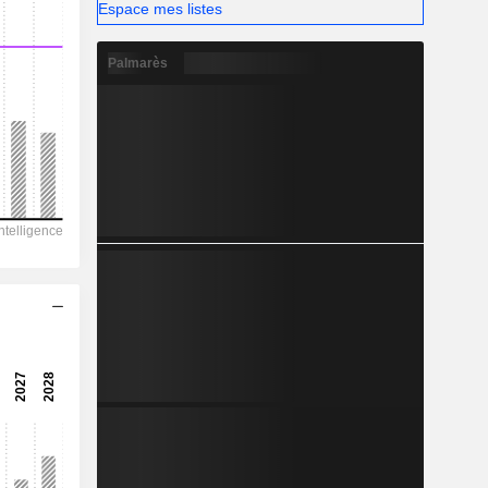
-
Espace mes listes
Palmarès