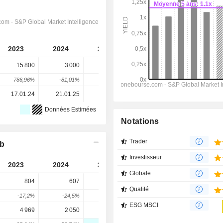
2023
2024
2025
2026
2027
15 800
3 000
-15 000
9 183
871
786,96%
-81,01%
-600%
161,22%
-90,52%
17.01.24
21.01.25
21.01.26
-
-
Données Estimées
Notations
Trader
ab
Investisseur
2023
2024
2025
2026
2027
Globale
804
607
602
1 180
785
Qualité
-17,2%
-24,5%
-0,82%
96,01%
-33,47%
ESG MSCI
4 969
2 050
-
18 165
19 404