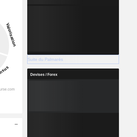
4,13%
-
2028
Suite du Palmarès
Devises / Forex
%
62,86%
%
60,99%
%
53,64%
%
40,49%
%
58,97%
s
%
145,66%