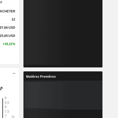
at
ACHETER
%
1,9%
22
%
24,17%
07,66
USD
25,00
USD
x
0,25x
+16,11%
x
0,27x
%
2,42%
Matières Premières
%
3,86%
%
4,11%
-
-