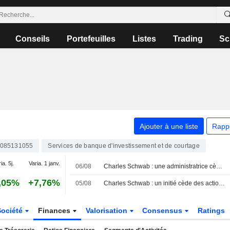
Conseils
Portefeuilles
Listes
Trading
Sc
Ajouter à une liste
Rapp
085131055
Services de banque d'investissement et de courtage
ia. 5j.
Varia. 1 janv.
06/08
Charles Schwab : une administratrice cède des actions pour plus de 2,4 millions de dollars, selon un document de la SEC
,05%
+7,76%
05/08
Charles Schwab : un initié cède des actions pour un montant de 15 104 987 $, selon une récente déclaration à la SEC
Société
Finances
Valorisation
Consensus
Ratings