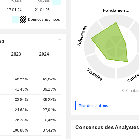
-25,64%
-58,74%
-
-
6,82%
17.01.24
21.01.25
21.01.26
-
-
Données Estimées
ab
2023
2024
2025
2026
2027
48,55%
49,84%
55,74%
60,15%
63,01
41,45%
39,23%
47,9%
52,39%
54,27
33,86%
39,23%
47,9%
51,38%
52,57
Plus de notations
24,68%
27,94%
35,19%
38,17%
39,68
26,38%
10,46%
-
64,27%
61,49
Consensus des Analyste
106,88%
37,42%
-
168,38%
154,95