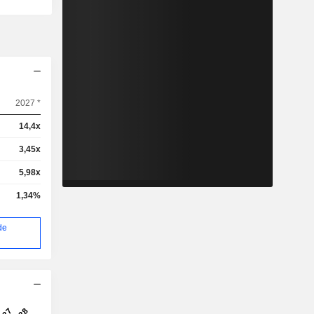
2027 *
14,4x
3,45x
5,98x
1,34%
de