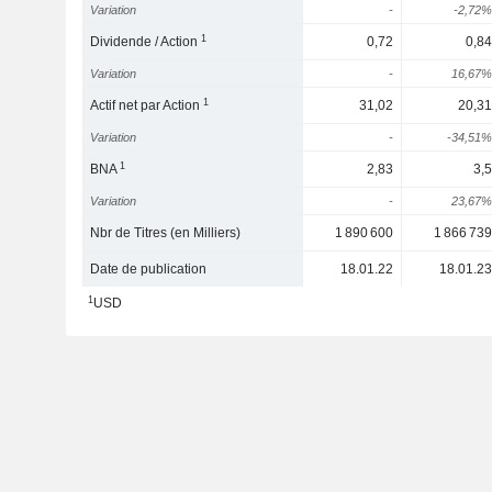
Variation
-
-2,72%
1
Dividende / Action
0,72
0,84
Variation
-
16,67%
1
Actif net par Action
31,02
20,31
Variation
-
-34,51%
1
BNA
2,83
3,5
Variation
-
23,67%
Nbr de Titres (en Milliers)
1 890 600
1 866 739
Date de publication
18.01.22
18.01.23
1
USD