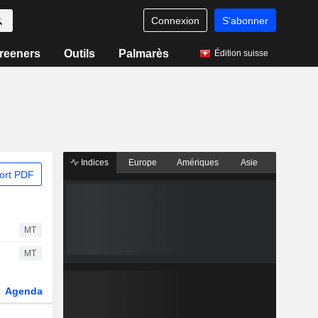
Connexion
S'abonner
reeners
Outils
Palmarès
Édition suisse
Indices
Europe
Amériques
Asie
ort PDF
MT
MT
Agenda
Secteur
Dérivés
Fonds et ETFs