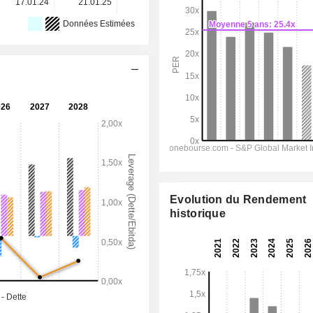
17.01.24
21.01.25
21.01.26
-
-
Données Estimées
Evolution du Rendement
historique