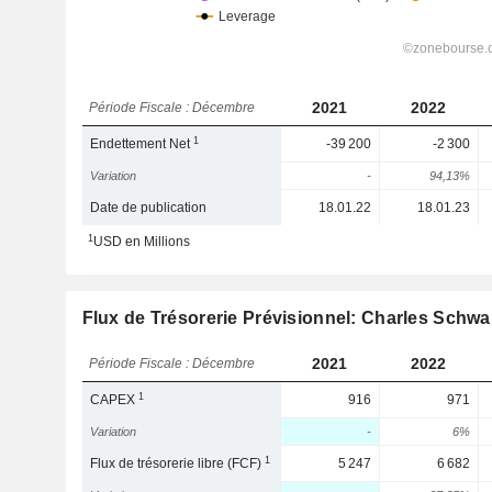
2021
2022
Période Fiscale : Décembre
1
Endettement Net
-39 200
-2 300
Variation
-
94,13%
Date de publication
18.01.22
18.01.23
1
USD en Millions
Flux de Trésorerie Prévisionnel: Charles Schw
2021
2022
Période Fiscale : Décembre
1
CAPEX
916
971
Variation
-
6%
1
Flux de trésorerie libre (FCF)
5 247
6 682