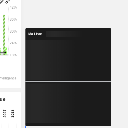
2028
Ma Liste
34 260
8,57%
21 537
8,32%
20 896
22,02%
-5 318
18 376
que
10,77%
13 872
10,77%