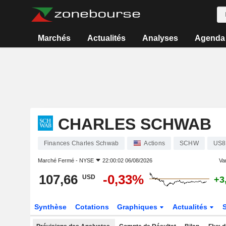
Marchés
Actualités
Analyses
Agenda
CHARLES SCHWAB
Finances Charles Schwab
Actions
SCHW
US8
Marché Fermé -
NYSE
22:00:02 06/08/2026
Var
107,66
-0,33%
USD
+3
Synthèse
Cotations
Graphiques
Actualités