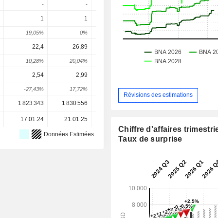
-
-
-
-
1
1
1,08
1,271
1,43
19,05%
0%
8%
17,7%
13,2
22,4
26,89
27,4
27,73
31,1
10,28%
20,04%
1,89%
1,22%
12,38
2,54
2,99
4,65
6,22
7,49
-27,43%
17,72%
55,52%
33,75%
20,44
Révisions des estimations
1 823 343
1 830 556
1 776 937
1 739 136
1 739 13
17.01.24
21.01.25
21.01.26
-
Chiffre d'affaires trimestrie
Données Estimées
Taux de surprise