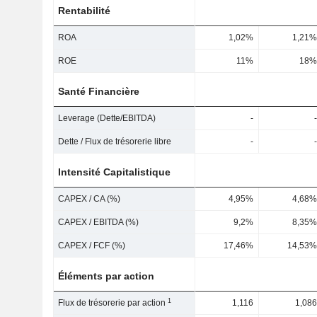
Rentabilité
ROA
1,02%
1,21%
ROE
11%
18%
Santé Financière
Leverage (Dette/EBITDA)
-
-
Dette / Flux de trésorerie libre
-
-
Intensité Capitalistique
CAPEX / CA (%)
4,95%
4,68%
CAPEX / EBITDA (%)
9,2%
8,35%
CAPEX / FCF (%)
17,46%
14,53%
Éléments par action
1
Flux de trésorerie par action
1,116
1,086