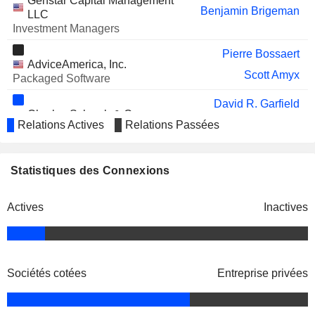
Genstar Capital Management
Benjamin Brigeman
LLC
Investment Managers
Pierre Bossaert
AdviceAmerica, Inc.
Scott Amyx
Packaged Software
David R. Garfield
Charles Schwab & Co.,
Relations Actives
Relations Passées
Nancy Hellman Bechtle
Inc.
Investment Banks/Brokers
Jonathan Craig
Lisa Hunt
Statistiques des Connexions
Carrie Schwab-Pomerantz
Actives
Inactives
Bernard Clark
Nigel Murtagh
Jim McGuire
Neesha Hathi
Sociétés cotées
Entreprise privées
Rick Wurster
Mitch Mantua