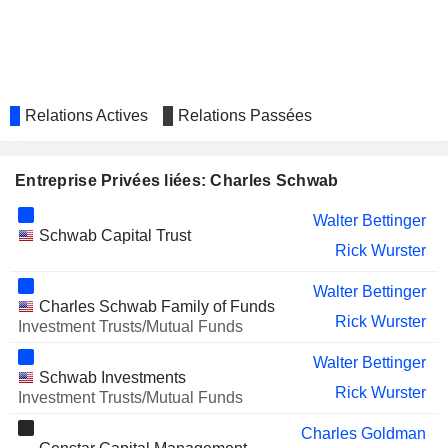
TYRO PAYMENTS LIMITED
Aliza Knox
BRIGHTCOM
Suresh Kumar Reddy Muthukuru
GROUP LIMITED
ALIGNMENT HEALTHCARE, INC.
Jody Bilney
Relations Actives
Relations Passées
LOANDEPOT, INC.
Dawn Lepore
CIGNA
Entreprise Privées liées: Charles Schwab
Neesha Hathi
FRONTDOOR, INC.
Dennis Howard
Walter Bettinger
Schwab Capital Trust
OLA ELECTRIC MOBILITY LIMITED
Rick Wurster
Arun Sarin
TYCOON GROUP HOLDINGS
Ka On Lau
Walter Bettinger
LIMITED
Charles Schwab Family of Funds
Rick Wurster
Investment Trusts/Mutual Funds
LOCAL BOUNTI
Pamela Brewster
CORPORATION
Walter Bettinger
Schwab Investments
QUIDELORTHO
Evelyn Dilsaver
Rick Wurster
Investment Trusts/Mutual Funds
CORPORATION
CALCIMEDICA, INC.
Robert Wilson
Charles Goldman