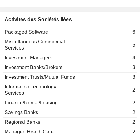
Michael Verdeschi
Peter Morgan
Activités des Sociétés liées
Chuck Schwab
Packaged Software
6
Stanford University
Condoleezza Rice
Miscellaneous Commercial
Other Consumer Services
5
Services
Charles Goldman
Investment Managers
4
Orion Advisor Technology LLC
Natalie Wolfsen
Packaged Software
Investment Banks/Brokers
3
Chuck Schwab
Investment Trusts/Mutual Funds
3
Charles Schwab Bank, SSB
Christopher Dodds
Information Technology
Regional Banks
2
Services
Joseph Martinetto
Finance/Rental/Leasing
2
Walter Bettinger
Savings Banks
2
Mark Goldfarb
Regional Banks
2
Frank Herringer
Managed Health Care
2
Stephen T. McLin