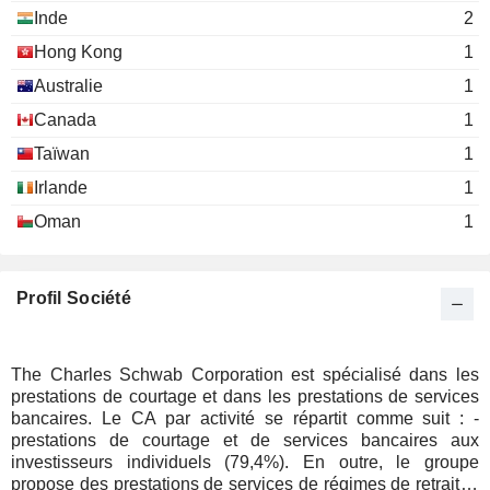
Inde
2
Joseph Martinetto
TD Ameritrade Holding Corp.
Hong Kong
1
Walter Bettinger
Investment Banks/Brokers
Australie
1
Carrie Elizabeth Dwyer
New York State Bar
Canada
1
Mary Templeton
Association
Taïwan
1
Miscellaneous Commercial
Services
Irlande
1
Nancy Hellman Bechtle
Oman
1
UCSF Foundation
Roger Walther
Investment Trusts/Mutual
Funds
Profil Société
Terri Kallsen
Financial Planning Association
Rob Smith
Miscellaneous Commercial Services
The Charles Schwab Corporation est spécialisé dans les
prestations de courtage et dans les prestations de services
Benjamin Brigeman
Schwab Investor Services
bancaires. Le CA par activité se répartit comme suit : -
Jonathan Craig
prestations de courtage et de services bancaires aux
investisseurs individuels (79,4%). En outre, le groupe
Mukesh Mehta
propose des prestations de services de régimes de retraite ;