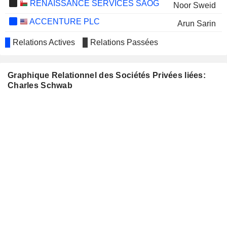
RENAISSANCE SERVICES SAOG
Noor Sweid
ACCENTURE PLC
Arun Sarin
ARTISAN PARTNERS ASSET
Peter Crawford
Relations Actives
Relations Passées
MANAGEMENT INC.
ENOVA INTERNATIONAL, INC.
David Fisher
Graphique Relationnel des Sociétés Privées liées:
NMI HOLDINGS, INC.
Steven Scheid
Charles Schwab
HTC CORPORATION
David Bruce Yoffie
MERCHANTS FINANCIAL
Brad Peterson
GROUP, INC.
NASDAQ, INC.
Brad Peterson
CRACKER BARREL OLD
Jody Bilney
COUNTRY STORE, INC.
XEBEC ADSORPTION INC.
Brian Levitt
C3.AI, INC.
Condoleezza Rice
LIFE360, INC.
John Coghlan