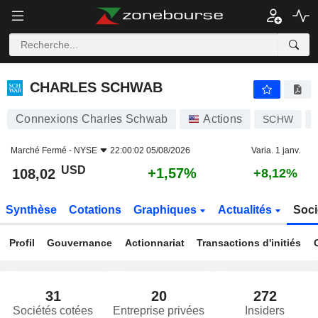
CHARLES SCHWAB
108,02
$
+1,57%
CHARLES SCHWAB
Connexions Charles Schwab
Actions
SCHW
Marché Fermé -
NYSE
22:00:02 05/08/2026
Varia. 1 janv.
USD
+1,57%
108,02
+8,12%
Synthèse
Cotations
Graphiques
Actualités
Soci
Profil
Gouvernance
Actionnariat
Transactions d'initiés
31
20
272
Sociétés cotées
Entreprise privées
Insiders