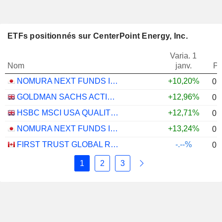
ETFs positionnés sur CenterPoint Energy, Inc.
Varia. 1
Nom
janv.
Po
NOMURA NEXT FUNDS INTERNATIONAL EQUITY MSCI-KOKUSAI (YEN-HEDGED) ETF - JPY
+10,20%
0,
GOLDMAN SACHS ACTIVEBETA PARIS-ALIGNED SUSTAINABLE US LARGE CAP EQUITY UCITS ETF - USD
+12,96%
0,
HSBC MSCI USA QUALITY UCITS ETF - USD
+12,71%
0,
NOMURA NEXT FUNDS INTERNATIONAL EQUITY MSCI-KOKUSAI (UNHEDGED) ETF - JPY
+13,24%
0,
FIRST TRUST GLOBAL RISK MANAGED INCOME INDEX ETF - CAD
-.--%
0,
1
2
3