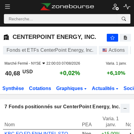
CENTERPOINT ENERGY, INC.
40,68
$
+0,02%
CENTERPOINT ENERGY, INC.
Fonds et ETFs CenterPoint Energy, Inc.
Actions
Marché Fermé -
NYSE
22:00:03 07/08/2026
Varia. 1 janv.
USD
+0,02%
40,68
+6,10%
Synthèse
Cotations
Graphiques
Actualités
Soci
7
Fonds positionnés sur CenterPoint Energy, Inc.
Varia. 1
Nom
PEA
janv.
Not
KBC EQ FD ENH INTEL STOCK SEL CLASS CAP
Non
+15,00%