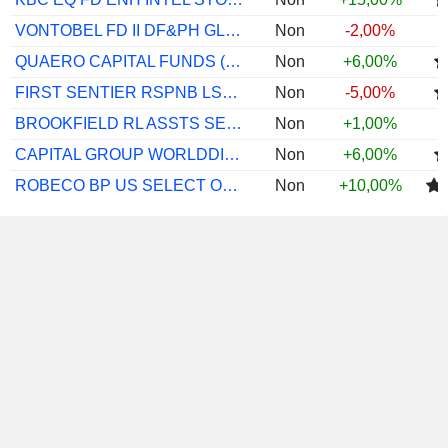
VONTOBEL FD II DF&PH GLB LSTD INFS I USD
Non
-2,00%
QUAERO CAPITAL FUNDS (LUX) - INFRASTRUCTURE SECURITIES
Non
+6,00%
FIRST SENTIER RSPNB LSTD INFRA E USD ACC
Non
-5,00%
BROOKFIELD RL ASSTS SECS UCITS $ I ACC E
Non
+1,00%
CAPITAL GROUP WORLDDIVGRW (LUX) C
Non
+6,00%
ROBECO BP US SELECT OPPORTS EQS I $
Non
+10,00%