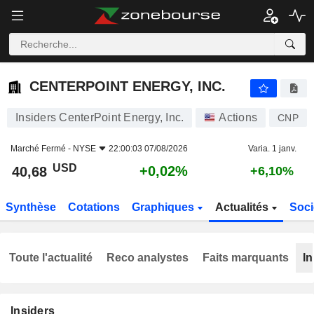
CENTERPOINT ENERGY, INC.
40,68
$
+0,02%
CENTERPOINT ENERGY, INC.
Insiders CenterPoint Energy, Inc.
Actions
CNP
Marché Fermé -
NYSE
22:00:03 07/08/2026
Varia. 1 janv.
USD
+0,02%
40,68
+6,10%
Synthèse
Cotations
Graphiques
Actualités
Soci
Toute l'actualité
Reco analystes
Faits marquants
In
Insiders