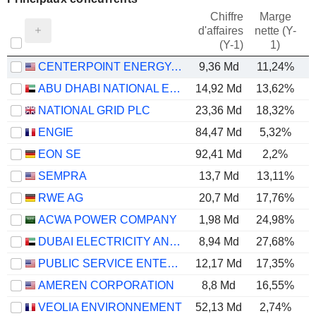
Chiffre
Marge
d'affaires
nette (Y-
E
(Y-1)
1)
CENTERPOINT ENERGY, INC.
9,36 Md
11,24%
ABU DHABI NATIONAL ENERGY COMPANY
14,92 Md
13,62%
NATIONAL GRID PLC
23,36 Md
18,32%
ENGIE
84,47 Md
5,32%
EON SE
92,41 Md
2,2%
SEMPRA
13,7 Md
13,11%
RWE AG
20,7 Md
17,76%
ACWA POWER COMPANY
1,98 Md
24,98%
DUBAI ELECTRICITY AND WATER AUTHORITY
8,94 Md
27,68%
PUBLIC SERVICE ENTERPRISE GROUP, INC.
12,17 Md
17,35%
AMEREN CORPORATION
8,8 Md
16,55%
VEOLIA ENVIRONNEMENT
52,13 Md
2,74%