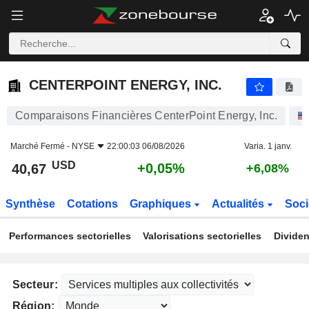
CENTERPOINT ENERGY, INC.
40,67
$
+0,05%
CENTERPOINT ENERGY, INC.
Comparaisons Financières CenterPoint Energy, Inc.
Marché Fermé -
NYSE
22:00:03 06/08/2026
Varia. 1 janv.
USD
+0,05%
40,67
+6,08%
Synthèse
Cotations
Graphiques
Actualités
Soci
Performances sectorielles
Valorisations sectorielles
Dividen
Secteur:
Région: