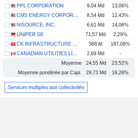
PPL CORPORATION
9,04 Md
13,06%
CMS ENERGY CORPORATION
8,54 Md
12,43%
NISOURCE, INC.
6,61 Md
14,06%
UNIPER SE
71,57 Md
2,29%
CK INFRASTRUCTURE HOLDINGS LIMITED
568 M
187,08%
CANADIAN UTILITIES LIMITED
2,69 Md
-
Moyenne
24,55 Md
23,52%
Moyenne pondérée par Capi.
29,73 Md
18,28%
Services multiples aux collectivités