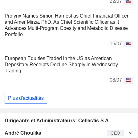
22/07
Prolynx Names Simon Harnest as Chief Financial Officer
and Amer Mirza, PhD, As Chief Scientific Officer as It
Advances Multi-Program Obesity and Metabolic Disease
Portfolio
16/07
European Equities Traded in the US as American
Depositary Receipts Decline Sharply in Wednesday
Trading
08/07
Plus d'actualités
Dirigeants et Administrateurs: Cellectis S.A.
Dirigeant
Titre
Age
Depuis
André Choulika
CEO