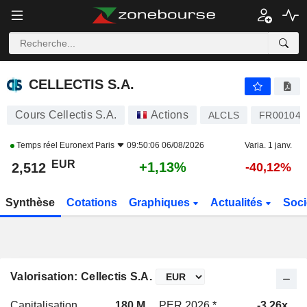
CELLECTIS S.A.
2,512
€
+1,13%
CELLECTIS S.A.
Cours Cellectis S.A.
Actions
ALCLS
FR001042
Temps réel
Euronext Paris
09:50:06 06/08/2026
Varia. 1 janv.
EUR
+1,13%
2,512
-40,12%
Synthèse
Cotations
Graphiques
Actualités
Soci
Valorisation: Cellectis S.A.
Capitalisation
180 M
PER 2026 *
-3,26x