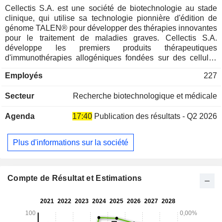
Cellectis S.A. est une société de biotechnologie au stade
clinique, qui utilise sa technologie pionnière d'édition de
génome TALEN® pour développer des thérapies innovantes
pour le traitement de maladies graves. Cellectis S.A.
développe les premiers produits thérapeutiques
d'immunothérapies allogéniques fondées sur des cellules
CAR T, inventant le concept de cellules CAR T ingéniérées
Employés
227
sur étagère et prêtes à l'emploi pour le traitement de patients
atteints de cancer, et une plateforme de développement de
Secteur
Recherche biotechnologique et médicale
thérapies géniques dans d'autres indications
thérapeutiques. Grâce à ses capacités de production
Agenda
17:40
Publication des résultats - Q2 2026
entièrement internalisées, Cellectis S.A. est l'une des rares
sociétés dans l'édition du génome à contrôler la chaîne de
valeur de la thérapie cellulaire et génique de bout en bout.
Plus d'informations sur la société
Compte de Résultat et Estimations