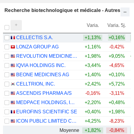
Recherche biotechnologique et médicale - Autres
Varia.
Varia. 5j.
CELLECTIS S.A.
+1,13%
+0,16%
LONZA GROUP AG
+1,16%
-0,42%
REVOLUTION MEDICINES, INC.
+1,98%
+9,05%
+
IQVIA HOLDINGS INC.
+3,44%
-4,65%
+
BEONE MEDICINES AG
+1,40%
+0,10%
CELLTRION, INC.
+2,42%
+5,72%
+
ASCENDIS PHARMA A/S
-0,16%
-3,11%
MEDPACE HOLDINGS, INC.
+2,20%
+0,48%
+
EUROFINS SCIENTIFIC SE
+0,40%
+1,98%
ICON PUBLIC LIMITED COMPANY
+4,25%
-8,23%
Moyenne
+1,82%
-0,84%
+