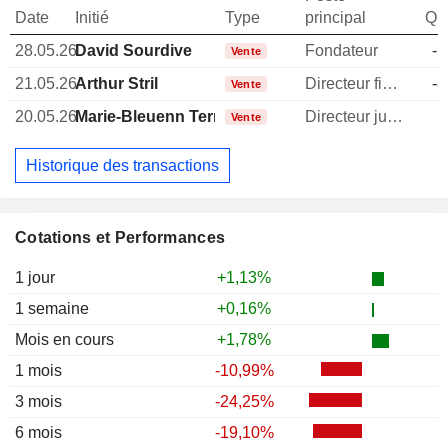
Date
Initié
Type
principal
Qua
28.05.26
David Sourdive
Fondateur
-5
Vente
21.05.26
Arthur Stril
Directeur financier
-8
Vente
20.05.26
Marie-Bleuenn Terrier
Directeur juridique
Vente
Historique des transactions
Cotations et Performances
1 jour
+1,13%
1 semaine
+0,16%
Mois en cours
+1,78%
1 mois
-10,99%
3 mois
-24,25%
6 mois
-19,10%