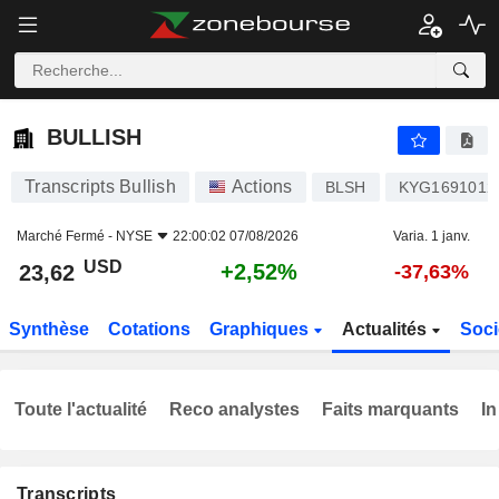
BULLISH
23,62
$
+2,52%
BULLISH
Transcripts Bullish
Actions
BLSH
KYG1691012
Marché Fermé -
NYSE
22:00:02 07/08/2026
Varia. 1 janv.
USD
+2,52%
23,62
-37,63%
Synthèse
Cotations
Graphiques
Actualités
Soci
Toute l'actualité
Reco analystes
Faits marquants
In
Transcripts