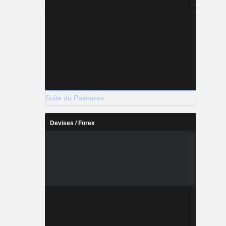
Suite du Palmarès
Devises / Forex