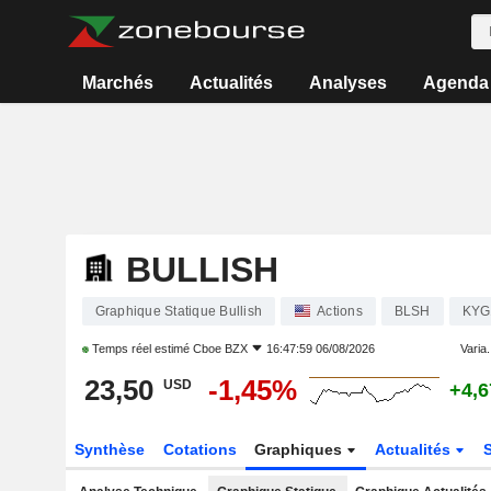
Marchés
Actualités
Analyses
Agenda
BULLISH
Graphique Statique Bullish
Actions
BLSH
KYG
Temps réel estimé
Cboe BZX
16:47:59 06/08/2026
Varia.
23,50
-1,45%
USD
+4,
Synthèse
Cotations
Graphiques
Actualités