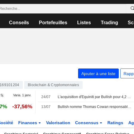
Conseils
Portefeuilles
Listes
Trading
Sc
Ajouter à une liste
Rapp
169101204
Blockchain & Cryptomonnaies
 5j.
Varia. 1 janv.
24/07
L'acquisition d'Equiniti par Bullish pour 4,2 milliards de dollars reçoit le feu vert des autorités de la concurrence au Royaume-Uni, aux États-Unis et en Allemagne
67%
-37,56%
13/07
Bullish nomme Thomas Cowan responsable de la tokenisation
Société
Finances
Valorisation
Consensus
Ratings
Ag