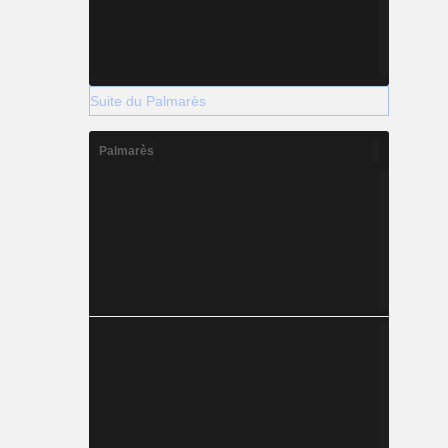
Suite du Palmarès
Palmarès