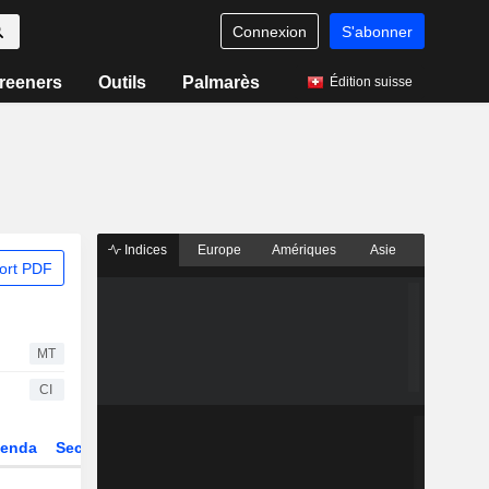
Connexion
S'abonner
reeners
Outils
Palmarès
Édition suisse
Indices
Europe
Amériques
Asie
ort PDF
MT
CI
enda
Secteur
Dérivés