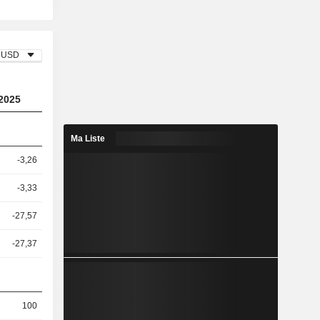
USD
2025
Ma Liste
-3,26
-3,33
-27,57
-27,37
100