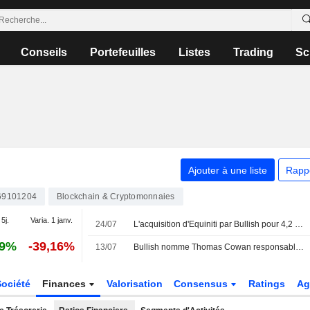
Conseils
Portefeuilles
Listes
Trading
Sc
Ajouter à une liste
Rapp
69101204
Blockchain & Cryptomonnaies
 5j.
Varia. 1 janv.
24/07
L'acquisition d'Equiniti par Bullish pour 4,2 milliards de dollars reçoit le feu vert des autorités de la concurrence au Royaume-Uni, aux États-Unis et en Allemagne
99%
-39,16%
13/07
Bullish nomme Thomas Cowan responsable de la tokenisation
Société
Finances
Valorisation
Consensus
Ratings
Ag