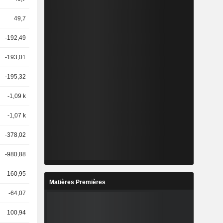
49,7
-192,49
-193,01
-195,32
-1,09 k
-1,07 k
-378,02
-980,88
160,95
Matières Premières
-64,07
100,94