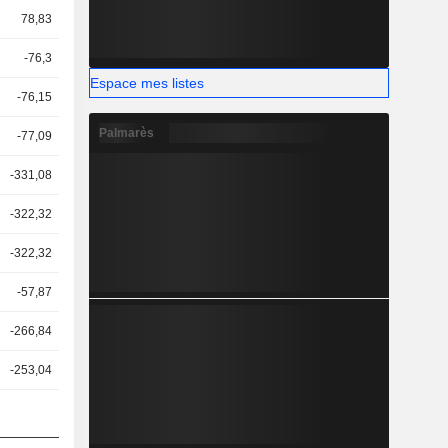
78,83
-76,3
Espace mes listes
-76,15
Palmarès
-77,09
-331,08
-322,32
-322,32
-57,87
-266,84
-253,04