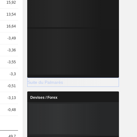
15,92
13,54
16,64
-3,49
-3,36
-3,55
-3,3
Suite du Palmarès
-0,51
Devises / Forex
-3,13
-0,48
49,7