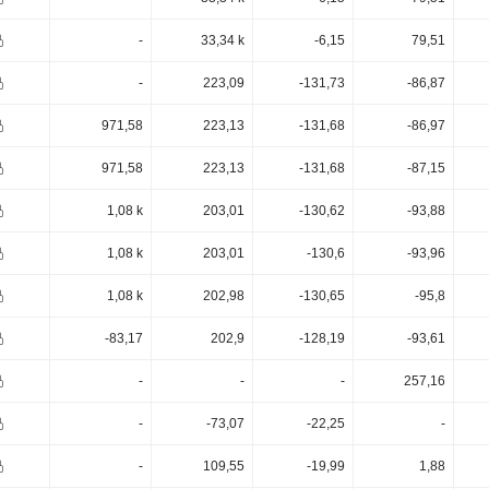
-
33,34 k
-6,15
79,51
-
223,09
-131,73
-86,87
971,58
223,13
-131,68
-86,97
971,58
223,13
-131,68
-87,15
1,08 k
203,01
-130,62
-93,88
1,08 k
203,01
-130,6
-93,96
1,08 k
202,98
-130,65
-95,8
-83,17
202,9
-128,19
-93,61
-
-
-
257,16
-
-73,07
-22,25
-
-
109,55
-19,99
1,88