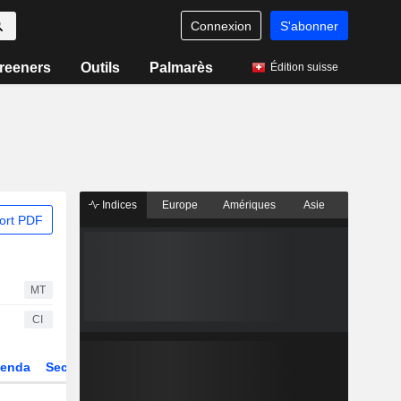
Connexion
S'abonner
reeners
Outils
Palmarès
Édition suisse
Indices
Europe
Amériques
Asie
ort PDF
MT
CI
enda
Secteur
Dérivés