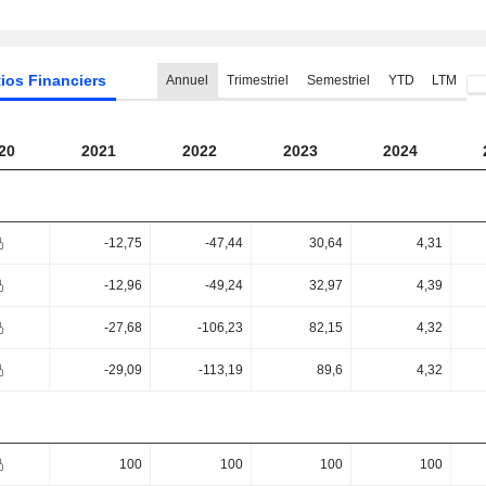
ios Financiers
Annuel
Trimestriel
Semestriel
YTD
LTM
20
2021
2022
2023
2024
-12,75
-47,44
30,64
4,31
-12,96
-49,24
32,97
4,39
-27,68
-106,23
82,15
4,32
-29,09
-113,19
89,6
4,32
100
100
100
100