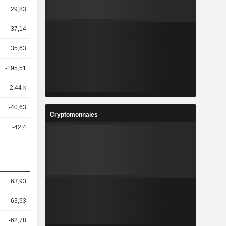
29,83
37,14
35,63
-195,51
2,44 k
-40,63
Cryptomonnaies
-42,4
63,93
63,93
-62,78