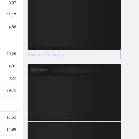
0,07
11,17
4,58
29,28
Suite du Palmarès
4,01
Palmarès
0,22
79,75
17,62
14,98