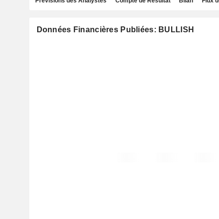
Prévisions des Analystes
Compte de Résultat
Bilan
Flux d
Données Financières Publiées: BULLISH