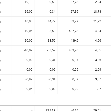
19,18
0,58
37,78
23,4
16,09
0,34
27,36
18,78
18,03
44,72
33,29
21,22
-10,06
-33,59
437,78
4,34
-10,05
-33,56
439,6
4,56
-10,07
-33,57
439,28
4,55
-0,92
-0,31
0,37
3,36
0,05
0,02
0,29
2,69
-0,92
-0,31
0,37
3,37
0,05
0,02
0,29
2,7
-
33,34 k
-6,15
79,51