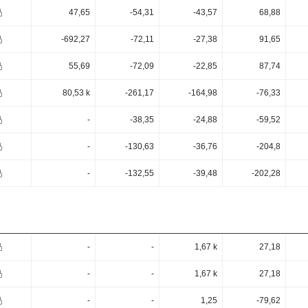
47,65
-54,31
-43,57
68,88
-692,27
-72,11
-27,38
91,65
55,69
-72,09
-22,85
87,74
80,53 k
-261,17
-164,98
-76,33
-
-38,35
-24,88
-59,52
-
-130,63
-36,76
-204,8
-
-132,55
-39,48
-202,28
-
-
1,67 k
27,18
-
-
1,67 k
27,18
-
-
1,25
-79,62