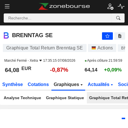
BRENNTAG SE
64,08
€
-0,87%
BRENNTAG SE
Graphique Total Return Brenntag SE
Actions
BN
Marché Fermé -
Xetra
17:35:15 07/08/2026
Après clôture
21:59:59
EUR
-0,87%
64,08
64,14
+0,09%
Synthèse
Cotations
Graphiques
Actualités
Soci
Analyse Technique
Graphique Statique
Graphique Total Re