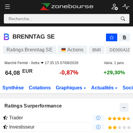
BRENNTAG SE
64,08
€
-0,87%
BRENNTAG SE
Ratings Brenntag SE
Actions
BNR
DE000A1D
Marché Fermé -
Xetra
17:35:15 07/08/2026
Varia. 1 janv.
EUR
-0,87%
64,08
+29,30%
Synthèse
Cotations
Graphiques
Actualités
Soci
Ratings Surperformance
Trader
Investisseur