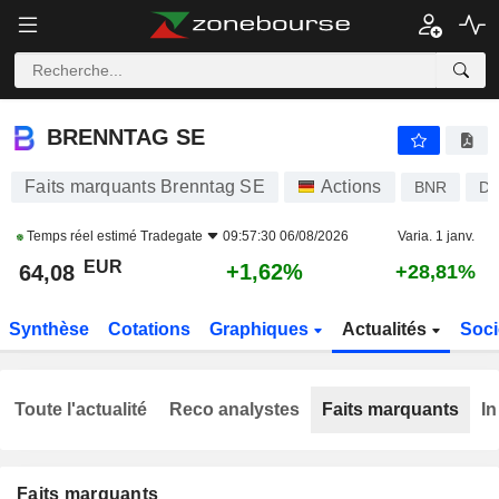
BRENNTAG SE
64,08
€
+1,62%
BRENNTAG SE
Faits marquants Brenntag SE
Actions
BNR
D
Temps réel estimé
Tradegate
09:57:30 06/08/2026
Varia. 1 janv.
EUR
+1,62%
64,08
+28,81%
Synthèse
Cotations
Graphiques
Actualités
Soci
Toute l'actualité
Reco analystes
Faits marquants
In
Faits marquants