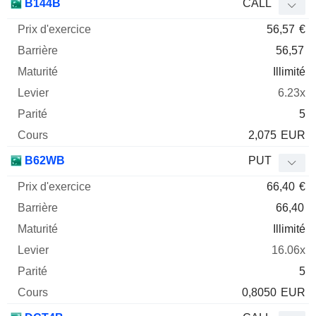
B144B
CALL
56,57
€
56,57
Illimité
6.23x
5
2,075
EUR
B62WB
PUT
66,40
€
66,40
Illimité
16.06x
5
0,8050
EUR