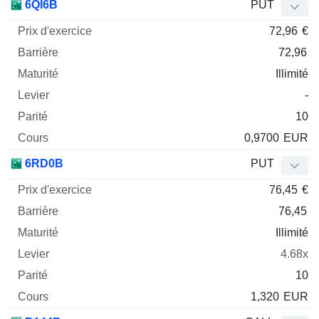
6QI6B
PUT
72,96
€
72,96
Illimité
-
10
0,9700
EUR
6RD0B
PUT
76,45
€
76,45
Illimité
4.68x
10
1,320
EUR