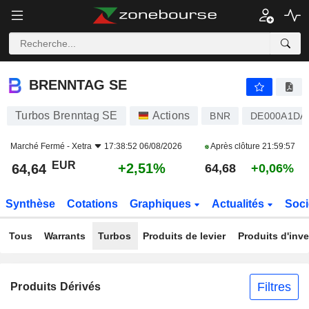
BRENNTAG SE
64,64
€
+2,51%
BRENNTAG SE
Turbos Brenntag SE
Actions
BNR
DE000A1DA
Marché Fermé -
Xetra
17:38:52 06/08/2026
Après clôture
21:59:57
EUR
+2,51%
64,64
64,68
+0,06%
Synthèse
Cotations
Graphiques
Actualités
Soci
Tous
Warrants
Turbos
Produits de levier
Produits d'inv
Filtres
Produits Dérivés