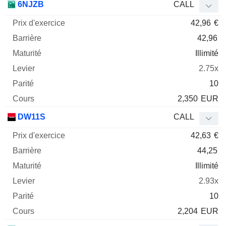
6NJZB
CALL
42,96
€
42,96
Illimité
2.75x
10
2,350
EUR
DW11S
CALL
42,63
€
44,25
Illimité
2.93x
10
2,204
EUR