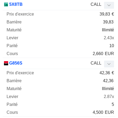
Prix
5X8TB
CALL
d'exercice
Barrière
Maturité
Elasticité
39,83
€
Mnemo
Type
Parit
39,83
Illimité
2.43x
10
2,660
EUR
G856S
CALL
42,36
€
42,36
Illimité
2.87x
5
4,500
EUR