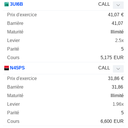
3UI6B
CALL
41,07
€
41,07
Illimité
2.5x
5
5,175
EUR
N45PS
CALL
31,86
€
31,86
Illimité
1.96x
5
6,600
EUR