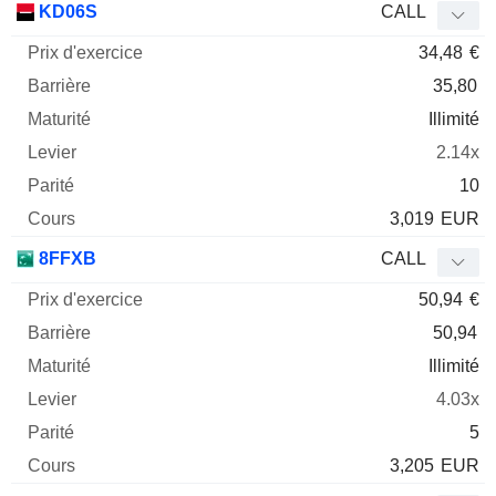
KD06S
CALL
34,48
€
35,80
Illimité
2.14x
10
3,019
EUR
8FFXB
CALL
50,94
€
50,94
Illimité
4.03x
5
3,205
EUR