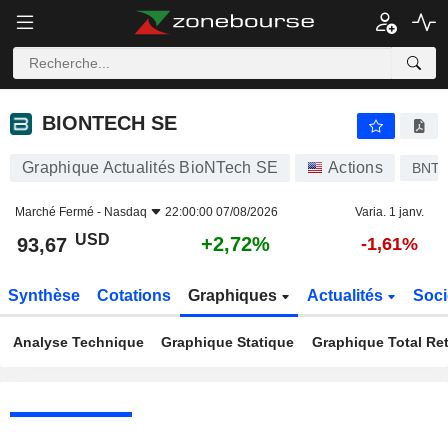
BIONTECH SE
93,67
$
+2,72%
BIONTECH SE
Graphique Actualités BioNTech SE
Actions
BNT
Marché Fermé -
Nasdaq
22:00:00 07/08/2026
Varia. 1 janv.
USD
+2,72%
93,67
-1,61%
Synthèse
Cotations
Graphiques
Actualités
Soci
Analyse Technique
Graphique Statique
Graphique Total Re