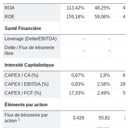
ROA
113,42%
48,25%
4,
ROE
155,18%
59,06%
4,
Santé Financière
Leverage (Dette/EBITDA)
-
-
Dette / Flux de trésorerie
-
-
libre
Intensité Capitalistique
CAPEX / CA (%)
0,67%
1,9%
6,
CAPEX / EBITDA (%)
0,83%
2,58%
28,
CAPEX / FCF (%)
17,33%
2,49%
5,
Éléments par action
Flux de trésorerie par
3,426
55,82
2
1
action