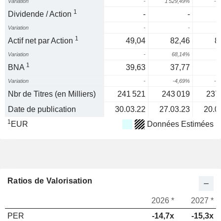
Variation
-
1 529,49%
-5
1
Dividende / Action
-
-
Variation
-
-
1
Actif net par Action
49,04
82,46
8
Variation
-
68,14%
1
BNA
39,63
37,77
Variation
-
-4,69%
-8
Nbr de Titres (en Milliers)
241 521
243 019
237
Date de publication
30.03.22
27.03.23
20.0
1
EUR
Données Estimées
Ratios de Valorisation
2026 *
2027 *
PER
-14,7x
-15,3x