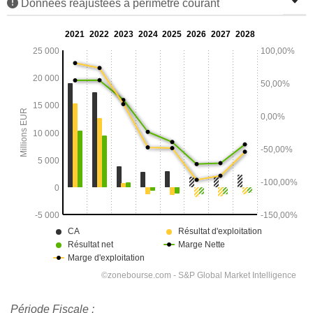
Données réajustées à périmètre courant
Période Fiscale :