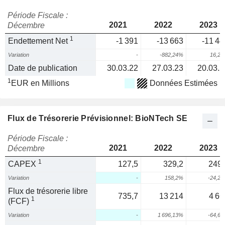
Période Fiscale :
2021
2022
2023
Décembre
1
Endettement Net
-1 391
-13 663
-11 44
Variation
-
-882,24%
16,2
Date de publication
30.03.22
27.03.23
20.03.2
1
EUR en Millions
Données Estimées
Flux de Trésorerie Prévisionnel: BioNTech SE
Période Fiscale :
2021
2022
2023
Décembre
1
CAPEX
127,5
329,2
249,
Variation
-
158,2%
-24,2
Flux de trésorerie libre
735,7
13 214
4 66
1
(FCF)
Variation
-
1 696,13%
-64,6