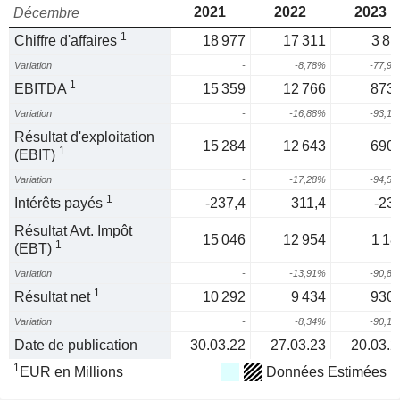
2021
2022
2023
Décembre
1
Chiffre d'affaires
18 977
17 311
3 81
Variation
-
-8,78%
-77,9
1
EBITDA
15 359
12 766
873,
Variation
-
-16,88%
-93,1
Résultat d'exploitation
15 284
12 643
690,
1
(EBIT)
Variation
-
-17,28%
-94,5
1
Intérêts payés
-237,4
311,4
-23,
Résultat Avt. Impôt
15 046
12 954
1 18
1
(EBT)
Variation
-
-13,91%
-90,8
1
Résultat net
10 292
9 434
930,
Variation
-
-8,34%
-90,1
Date de publication
30.03.22
27.03.23
20.03.2
1
EUR en Millions
Données Estimées