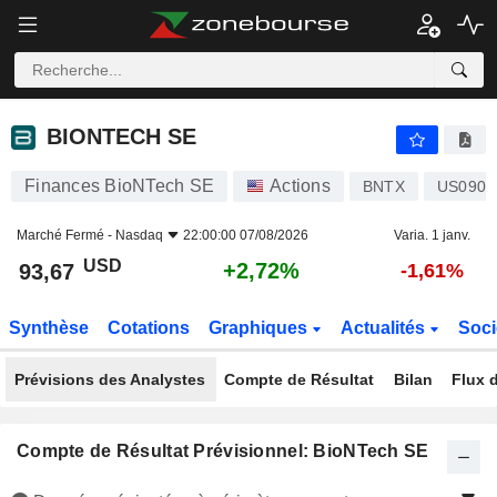
BIONTECH SE
93,67
$
+2,72%
BIONTECH SE
Finances BioNTech SE
Actions
BNTX
US0907
Marché Fermé -
Nasdaq
22:00:00 07/08/2026
Varia. 1 janv.
USD
+2,72%
93,67
-1,61%
Synthèse
Cotations
Graphiques
Actualités
Soci
Prévisions des Analystes
Compte de Résultat
Bilan
Flux d
Compte de Résultat Prévisionnel: BioNTech SE