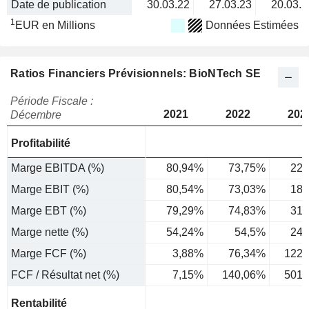
Date de publication
30.03.22
27.03.23
20.03.2
1
EUR en Millions
Données Estimées
Ratios Financiers Prévisionnels: BioNTech SE
Période Fiscale :
2021
2022
202
Décembre
Profitabilité
Marge EBITDA (%)
80,94%
73,75%
22,
Marge EBIT (%)
80,54%
73,03%
18,
Marge EBT (%)
79,29%
74,83%
31,
Marge nette (%)
54,24%
54,5%
24,
Marge FCF (%)
3,88%
76,34%
122,
FCF / Résultat net (%)
7,15%
140,06%
501,
Rentabilité