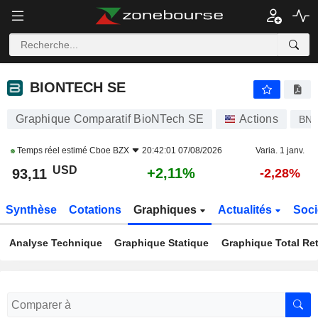
BIONTECH SE
93,11
$
+2,11%
BIONTECH SE
Graphique Comparatif BioNTech SE
Actions
BN
Temps réel estimé
Cboe BZX
20:42:01 07/08/2026
Varia. 1 janv.
USD
+2,11%
93,11
-2,28%
Synthèse
Cotations
Graphiques
Actualités
Soci
Analyse Technique
Graphique Statique
Graphique Total Re