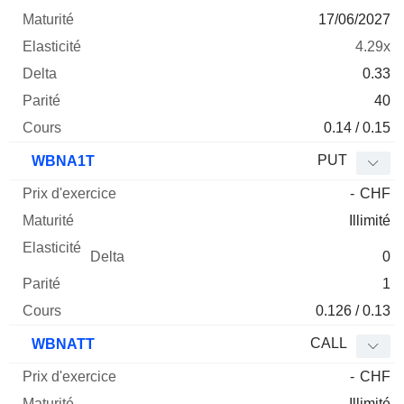
17/06/2027
4.29x
0.33
40
0.14 / 0.15
PUT
WBNA1T
-
CHF
Illimité
0
1
0.126 / 0.13
CALL
WBNATT
-
CHF
Illimité