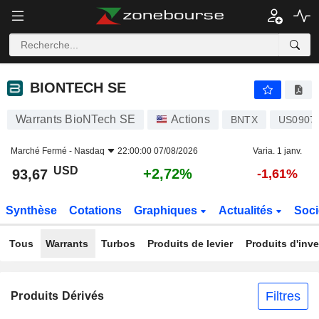
BIONTECH SE
93,67
$
+2,72%
BIONTECH SE
Warrants BioNTech SE
Actions
BNTX
US0907
Marché Fermé -
Nasdaq
22:00:00 07/08/2026
Varia. 1 janv.
USD
+2,72%
93,67
-1,61%
Synthèse
Cotations
Graphiques
Actualités
Soci
Tous
Warrants
Turbos
Produits de levier
Produits d'inv
Filtres
Produits Dérivés