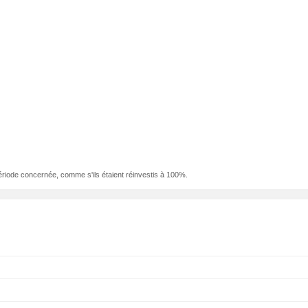
ériode concernée, comme s'ils étaient réinvestis à 100%.