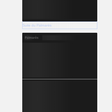
Suite du Palmarès
Palmarès