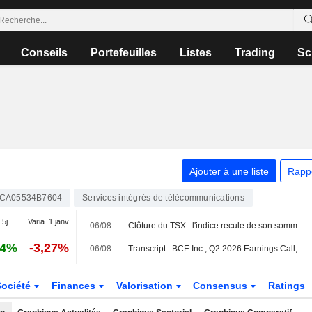
Conseils
Portefeuilles
Listes
Trading
Sc
Ajouter à une liste
Rapp
CA05534B7604
Services intégrés de télécommunications
 5j.
Varia. 1 janv.
06/08
Clôture du TSX : l'indice recule de son sommet historique, le repli de la technologie éclipsant la progression de l'énergie portée par le pétrole
14%
-3,27%
06/08
Transcript : BCE Inc., Q2 2026 Earnings Call, Aug 06, 2026
Société
Finances
Valorisation
Consensus
Ratings