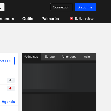
Connexion
S'abonner
reeners
Outils
Palmarès
Édition suisse
Indices
Europe
Amériques
Asie
ort PDF
MT
Agenda
Secteur
Dérivés
Fonds et ETFs