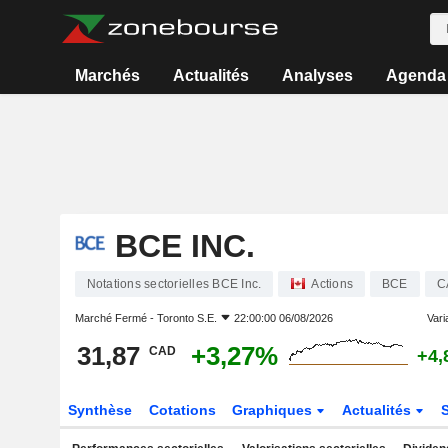
Marchés
Actualités
Analyses
Agenda
BCE INC.
Notations sectorielles BCE Inc.
Actions
BCE
C
Marché Fermé -
Toronto S.E.
22:00:00 06/08/2026
Varia
31,87
+3,27%
CAD
+4,
Synthèse
Cotations
Graphiques
Actualités