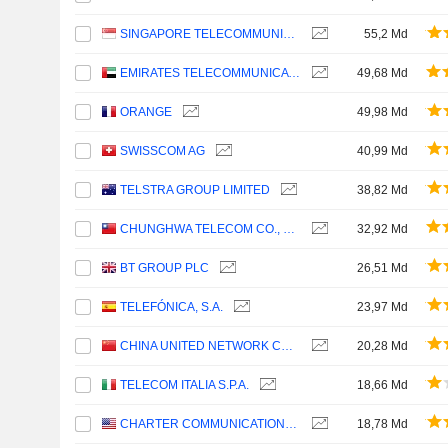
SINGAPORE TELECOMMUNICATIONS LIMITED
55,2 Md
EMIRATES TELECOMMUNICATIONS GROUP COMPANY
49,68 Md
ORANGE
49,98 Md
SWISSCOM AG
40,99 Md
TELSTRA GROUP LIMITED
38,82 Md
CHUNGHWA TELECOM CO., LTD.
32,92 Md
BT GROUP PLC
26,51 Md
TELEFÓNICA, S.A.
23,97 Md
CHINA UNITED NETWORK COMMUNICATIONS LIMITED
20,28 Md
TELECOM ITALIA S.P.A.
18,66 Md
CHARTER COMMUNICATIONS, INC.
18,78 Md