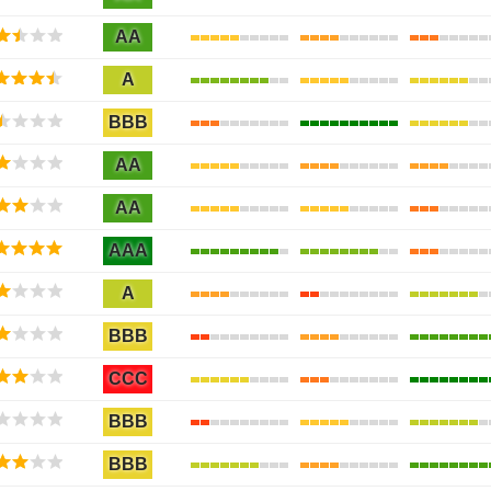
AA
A
BBB
AA
AA
AAA
A
BBB
CCC
BBB
BBB