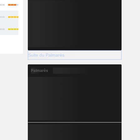
Suite du Palmarès
Palmarès