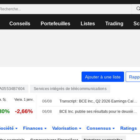
Conseils
Portefeuilles
Listes
Trading
Sc
Ajouter à une liste
Rapp
A05534B7604
Services intégrés de télécommunications
. 5j.
Varia. 1 janv.
06/08
Transcript : BCE Inc., Q2 2026 Earnings Call, Aug 06, 2026
80%
-2,66%
06/08
BCE Inc. publie ses résultats pour le deuxième trimestre et le premier semestre clos le 30 juin 2026
Société
Finances
Valorisation
Consensus
Ratings