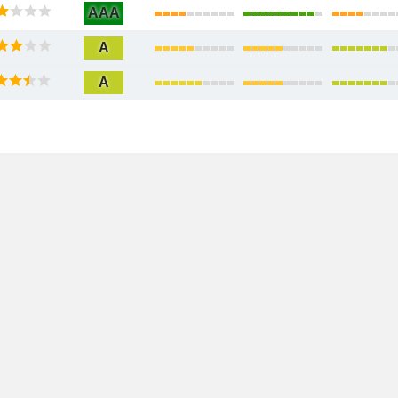
AAA
A
A