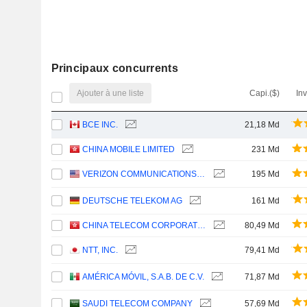
Principaux concurrents
Ajouter à une liste
Capi.($)
In
BCE INC.
21,18 Md
CHINA MOBILE LIMITED
231 Md
VERIZON COMMUNICATIONS, INC.
195 Md
DEUTSCHE TELEKOM AG
161 Md
CHINA TELECOM CORPORATION LIMITED
80,49 Md
NTT, INC.
79,41 Md
AMÉRICA MÓVIL, S.A.B. DE C.V.
71,87 Md
SAUDI TELECOM COMPANY
57,69 Md