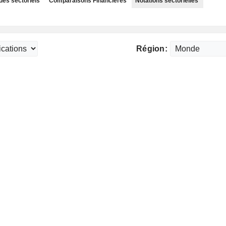
des sectoriels
Comparaisons Financières
Notations sectorielles
Région: