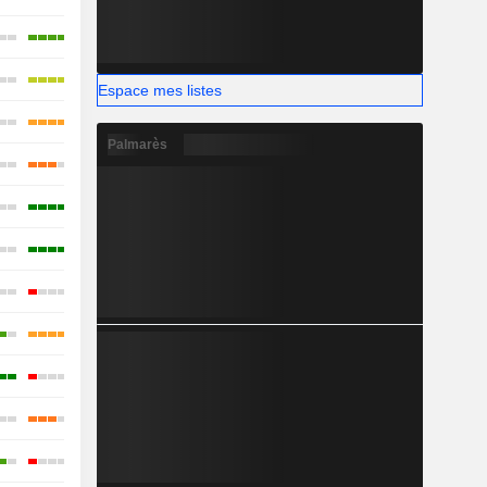
Espace mes listes
Palmarès