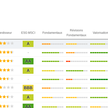
Révisions
vestisseur
ESG MSCI
Fondamentaux
Valorisatio
Fondamentaux
A
-
AA
A
-
BBB
A
AA