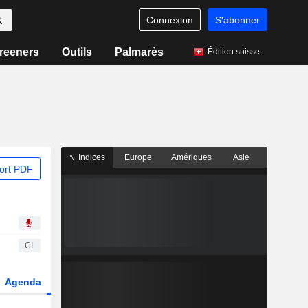
Connexion
S'abonner
reeners
Outils
Palmarès
Édition suisse
Indices
Europe
Amériques
Asie
ort PDF
CI
Agenda
Secteur
Dérivés
Fonds et ETFs