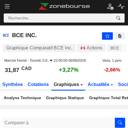
BCE INC.
31,87
$
+3,27%
BCE INC.
Graphique Comparatif BCE Inc.
Actions
BCE
Marché Fermé -
Toronto S.E.
22:00:00 06/08/2026
Varia. 1 janv.
CAD
+3,27%
31,87
-2,66%
Synthèse
Cotations
Graphiques
Actualités
Soci
Analyse Technique
Graphique Statique
Graphique Total Re