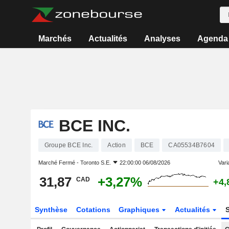
Marchés
Actualités
Analyses
Agenda
BCE INC.
Groupe BCE Inc.
Action
BCE
CA05534B7604
Marché Fermé -
Toronto S.E.
22:00:00 06/08/2026
Varia
31,87
+3,27%
CAD
+4,
Synthèse
Cotations
Graphiques
Actualités