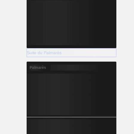
Suite du Palmarès
Palmarès