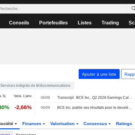
Conseils
Portefeuilles
Listes
Trading
Sc
Ajouter à une liste
Rapp
Services intégrés de télécommunications
. 5j.
Varia. 1 janv.
06/08
Transcript : BCE Inc., Q2 2026 Earnings Call, Aug 06, 2026
80%
-2,66%
06/08
BCE Inc. publie ses résultats pour le deuxième trimestre et le premier semestre clos le 30 juin 2026
Société
Finances
Valorisation
Consensus
Ratings