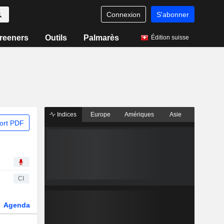
Connexion
S'abonner
reeners
Outils
Palmarès
Édition suisse
Indices
Europe
Amériques
Asie
ort PDF
CI
Agenda
Secteur
Dérivés
Fonds et ETFs