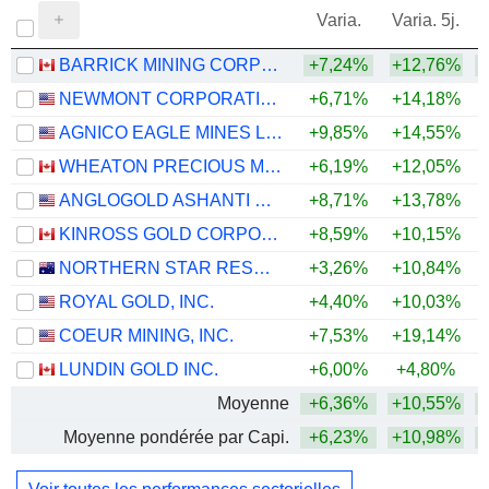
Varia.
Varia. 5j.
BARRICK MINING CORPORATION
+7,24%
+12,76%
+
NEWMONT CORPORATION
+6,71%
+14,18%
+
AGNICO EAGLE MINES LIMITED
+9,85%
+14,55%
+
WHEATON PRECIOUS METALS CORP.
+6,19%
+12,05%
+
ANGLOGOLD ASHANTI PLC
+8,71%
+13,78%
+
KINROSS GOLD CORPORATION
+8,59%
+10,15%
+
NORTHERN STAR RESOURCES LIMITED
+3,26%
+10,84%
+
ROYAL GOLD, INC.
+4,40%
+10,03%
+
COEUR MINING, INC.
+7,53%
+19,14%
+
LUNDIN GOLD INC.
+6,00%
+4,80%
+
Moyenne
+6,36%
+10,55%
+
Moyenne pondérée par Capi.
+6,23%
+10,98%
+