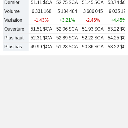
Dernier
51.11 $CA
52.75 $CA
51.45 $CA
53.74 $C
Volume
6 331 168
5 134 484
3 686 045
9 035 12
Variation
-1,43%
+3,21%
-2,46%
+4,45%
Ouverture
51.51 $CA
52.06 $CA
51.93 $CA
53.22 $C
Plus haut
52.31 $CA
52.89 $CA
52.22 $CA
54.25 $C
Plus bas
49.99 $CA
51.28 $CA
50.86 $CA
53.22 $C