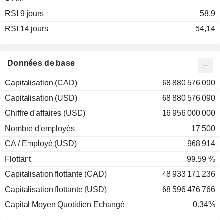
RSI 9 jours
2002
-4,32%
58,9
RSI 14 jours
2001
+3,41%
54,14
2000
-4,43%
1999
-13,59%
Données de base
1998
+11,82%
Capitalisation (CAD)
68 880 576 090
1997
-32,10%
Capitalisation (USD)
68 880 576 090
1996
+9,03%
Chiffre d'affaires (USD)
16 956 000 000
1995
+14,74%
Nombre d'employés
17 500
1994
-16,61%
CA / Employé (USD)
968 914
1993
+91,72%
Flottant
99.59 %
1992
+22,66%
Capitalisation flottante (CAD)
48 933 171 236
1991
+26,11%
Capitalisation flottante (USD)
68 596 476 766
1990
+38,10%
Capital Moyen Quotidien Echangé
0.34%
1989
+87,26%