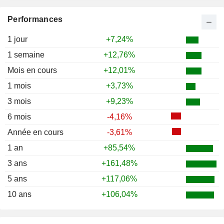
1988
-27,31%
Performances
1987
+160,24%
1986
+124,32%
1 jour
+7,24%
1985
+23,33%
1 semaine
+12,76%
1984
-20,00%
Mois en cours
+12,01%
1983
0,00%
1 mois
+3,73%
3 mois
+9,23%
6 mois
-4,16%
Année en cours
-3,61%
1 an
+85,54%
3 ans
+161,48%
5 ans
+117,06%
10 ans
+106,04%