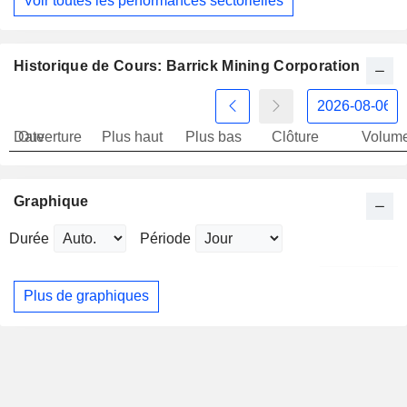
Voir toutes les performances sectorielles
Historique de Cours: Barrick Mining Corporation
Date
Ouverture
Plus haut
Plus bas
Clôture
Volum
Graphique
Durée
Période
Plus de graphiques