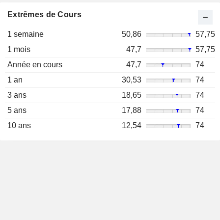
Extrêmes de Cours
1 semaine
50,86
57,75
1 mois
47,7
57,75
Année en cours
47,7
74
1 an
30,53
74
3 ans
18,65
74
5 ans
17,88
74
10 ans
12,54
74