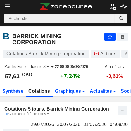
BARRICK MINING CORPORATION
57,63
$
BARRICK MINING
CORPORATION
Cotations Barrick Mining Corporation
Actions
AB
Marché Fermé -
Toronto S.E.
22:00:00 05/08/2026
Varia. 1 janv.
CAD
+7,24%
57,63
-3,61%
Synthèse
Cotations
Graphiques
Actualités
Soci
Cotations 5 jours: Barrick Mining Corporation
Cours en différé Toronto S.E.
29/07/2026
30/07/2026
31/07/2026
04/08/202