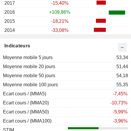
2017
-15,40%
2016
+109,86%
2015
-18,21%
2014
-33,08%
2013
-46,27%
Indicateurs
2012
-24,55%
Moyenne mobile 5 jours
2011
-13,12%
53,34
Moyenne mobile 20 jours
2010
+28,12%
51,44
Moyenne mobile 50 jours
2009
-7,27%
54,18
Moyenne mobile 100 jours
2008
+7,01%
55,35
Ecart cours / (MMA5)
2007
+16,54%
-7,45%
Ecart cours / (MMA20)
2006
+10,61%
-10,73%
Ecart cours / (MMA50)
2005
+11,76%
-5,99%
Ecart cours / (MMA100)
2004
-1,06%
-3,96%
STIM
2003
+20,37%