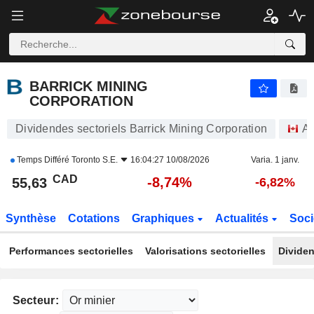
BARRICK MINING CORPORATION
55,63
$
-8,74%
BARRICK MINING
CORPORATION
Dividendes sectoriels Barrick Mining Corporation
Ac
Temps Différé
Toronto S.E.
16:04:27 10/08/2026
Varia. 1 janv.
CAD
-8,74%
55,63
-6,82%
Synthèse
Cotations
Graphiques
Actualités
Soci
Performances sectorielles
Valorisations sectorielles
Dividen
Secteur: