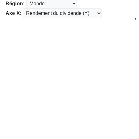
Région:
Axe X: