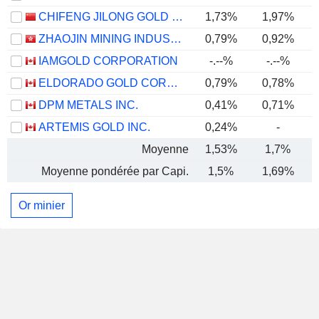
CHIFENG JILONG GOLD MINING GROUP LIMITED
1,73%
1,97%
ZHAOJIN MINING INDUSTRY COMPANY LIMITED
0,79%
0,92%
IAMGOLD CORPORATION
-.--%
-.--%
ELDORADO GOLD CORPORATION
0,79%
0,78%
DPM METALS INC.
0,41%
0,71%
ARTEMIS GOLD INC.
0,24%
-
Moyenne
1,53%
1,7%
Moyenne pondérée par Capi.
1,5%
1,69%
Or minier