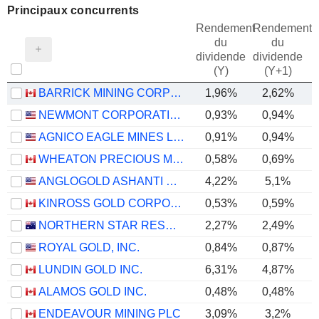
Principaux concurrents
Rendement
Rendement
du
du
dividende
dividende
(Y)
(Y+1)
BARRICK MINING CORPORATION
1,96%
2,62%
NEWMONT CORPORATION
0,93%
0,94%
AGNICO EAGLE MINES LIMITED
0,91%
0,94%
WHEATON PRECIOUS METALS CORP.
0,58%
0,69%
ANGLOGOLD ASHANTI PLC
4,22%
5,1%
KINROSS GOLD CORPORATION
0,53%
0,59%
NORTHERN STAR RESOURCES LIMITED
2,27%
2,49%
ROYAL GOLD, INC.
0,84%
0,87%
LUNDIN GOLD INC.
6,31%
4,87%
ALAMOS GOLD INC.
0,48%
0,48%
ENDEAVOUR MINING PLC
3,09%
3,2%