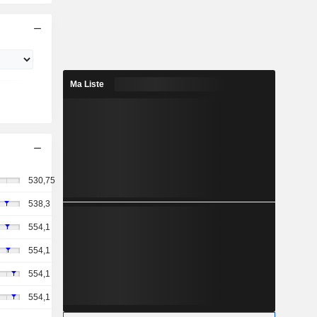
Ma Liste
530,75
538,3
554,1
554,1
554,1
554,1