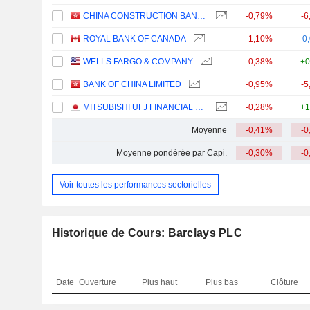
CHINA CONSTRUCTION BANK CORPORATION
-0,79%
-6
ROYAL BANK OF CANADA
-1,10%
0
WELLS FARGO & COMPANY
-0,38%
+0
BANK OF CHINA LIMITED
-0,95%
-5
MITSUBISHI UFJ FINANCIAL GROUP, INC.
-0,28%
+1
Moyenne
-0,41%
-0
Moyenne pondérée par Capi.
-0,30%
-0
Voir toutes les performances sectorielles
Historique de Cours: Barclays PLC
Date
Ouverture
Plus haut
Plus bas
Clôture