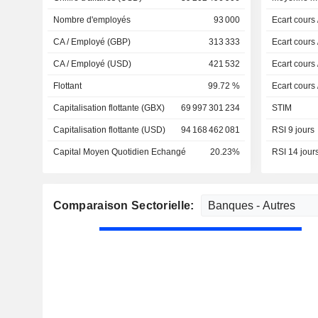
Nombre d'employés
93 000
Ecart cours
CA / Employé (GBP)
313 333
Ecart cours
CA / Employé (USD)
421 532
Ecart cours
Flottant
99.72 %
Ecart cours
Capitalisation flottante (GBX)
69 997 301 234
STIM
Capitalisation flottante (USD)
94 168 462 081
RSI 9 jours
Capital Moyen Quotidien Echangé
20.23%
RSI 14 jour
Comparaison Sectorielle: