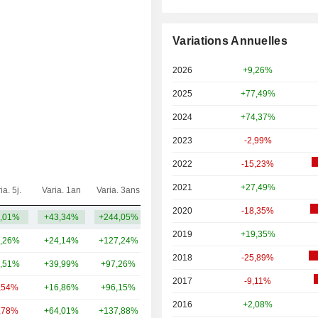
Variations Annuelles
2026
+9,26%
2025
+77,49%
2024
+74,37%
2023
-2,99%
2022
-15,23%
2021
+27,49%
ia. 5j.
Varia. 1an
Varia. 3ans
Capi.($)
2020
-18,35%
,01%
+43,34%
+244,05%
94,33 Md
2019
+19,35%
,26%
+24,14%
+127,24%
947 Md
2018
-25,89%
,51%
+39,99%
+97,26%
441 Md
2017
-9,11%
,54%
+16,86%
+96,15%
382 Md
2016
+2,08%
,78%
+64,01%
+137,88%
351 Md