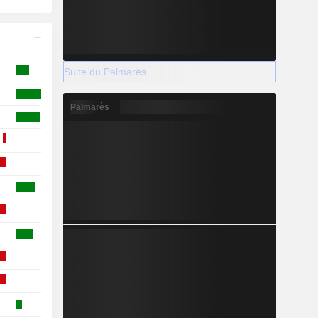
Suite du Palmarès
Palmarès