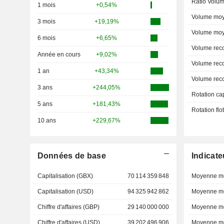
Ratio Volum
1 mois
+0,54%
Volume moy
3 mois
+19,19%
Volume moy
6 mois
+6,65%
Volume rec
Année en cours
+9,02%
Volume rec
1 an
+43,34%
Volume rec
3 ans
+244,05%
Rotation ca
5 ans
+181,43%
Rotation fl
10 ans
+229,67%
Données de base
Indicate
Capitalisation (GBX)
70 114 359 848
Moyenne mo
Capitalisation (USD)
94 325 942 862
Moyenne mo
Chiffre d'affaires (GBP)
29 140 000 000
Moyenne mo
Chiffre d'affaires (USD)
39 202 496 906
Moyenne mo