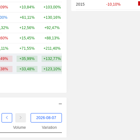
2015
-10,10%
,09%
+10,84%
+103,00%
303 Md
2014
-10,46%
,00%
+61,11%
+130,16%
294 Md
2013
+3,64%
,32%
+12,56%
+92,47%
265 Md
2012
+49,05%
,60%
+15,45%
+88,13%
261 Md
2011
-32,72%
,11%
+71,55%
+211,40%
254 Md
2010
-5,20%
,49%
+35,99%
+132,77%
359,19 Md
2009
+79,92%
,38%
+33,48%
+123,10%
2008
-69,56%
2007
-30,96%
2006
+19,48%
2005
+4,27%
2004
+17,61%
Volume
Variation
2003
+29,42%
2002
-32,31%