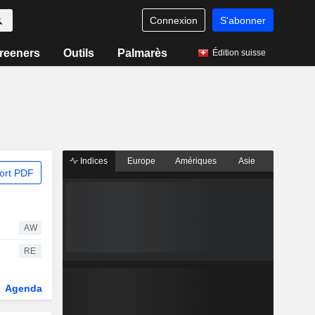
Connexion
S'abonner
reeners
Outils
Palmarès
Édition suisse
Indices
Europe
Amériques
Asie
ort PDF
AW
RE
Agenda
Secteur
Dérivés
Fonds et ETFs