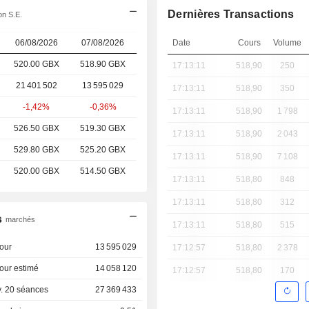
Dernières Transactions
on S.E.
06/08/2026
07/08/2026
Date
Cours
Volume
520.00 GBX
518.90
GBX
17:13:11
518,90
250
21 401 502
13 595 029
17:13:11
518,90
350
-1,42%
-0,36%
17:13:11
518,90
1 798
526.50 GBX
519.30 GBX
17:13:11
518,90
2 043
529.80 GBX
525.20 GBX
17:13:11
518,90
7 108
520.00 GBX
514.50 GBX
17:13:11
518,80
848
17:13:11
518,80
312
s
marchés
17:13:11
518,80
515
our
13 595 029
17:12:57
518,80
2 378
our estimé
14 058 120
17:12:57
518,80
170
. 20 séances
27 369 433