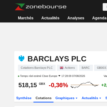
Marchés
Actualités
Analyses
Agenda
BARCLAYS PLC
Cotations Barclays PLC
Actions
BARC
GB003
Temps réel estimé
Cboe Europe
17:28:09 07/08/2026
Var
518,15
-0,36%
GBX
+2
Synthèse
Cotations
Graphiques
Actualités