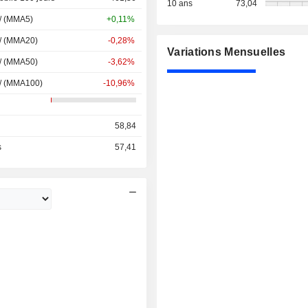
10 ans
73,04
 / (MMA5)
+0,11%
 / (MMA20)
-0,28%
Variations Mensuelles
 / (MMA50)
-3,62%
 / (MMA100)
-10,96%
58,84
s
57,41