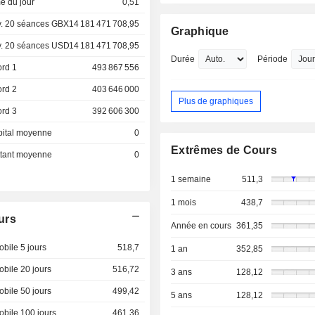
e du jour
0,51
. 20 séances GBX
14 181 471 708,95
Graphique
. 20 séances USD
14 181 471 708,95
Durée
Période
ord 1
493 867 556
ord 2
403 646 000
Plus de graphiques
ord 3
392 606 300
pital moyenne
0
Extrêmes de Cours
ottant moyenne
0
1 semaine
511,3
1 mois
438,7
urs
Année en cours
361,35
bile 5 jours
518,7
1 an
352,85
bile 20 jours
516,72
3 ans
128,12
bile 50 jours
499,42
5 ans
128,12
bile 100 jours
461,36