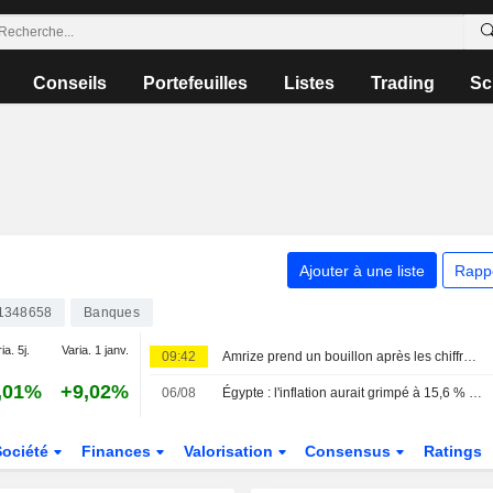
Conseils
Portefeuilles
Listes
Trading
Sc
Ajouter à une liste
Rapp
1348658
Banques
ia. 5j.
Varia. 1 janv.
09:42
Amrize prend un bouillon après les chiffres au 2e trimestre
,01%
+9,02%
06/08
Égypte : l'inflation aurait grimpé à 15,6 % en juillet, selon un sondage
Société
Finances
Valorisation
Consensus
Ratings