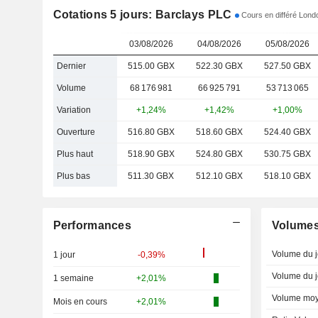
Cotations 5 jours: Barclays PLC
Cours en différé Lond
03/08/2026
04/08/2026
05/08/2026
Dernier
515.00 GBX
522.30 GBX
527.50 GBX
Volume
68 176 981
66 925 791
53 713 065
Variation
+1,24%
+1,42%
+1,00%
Ouverture
516.80 GBX
518.60 GBX
524.40 GBX
Plus haut
518.90 GBX
524.80 GBX
530.75 GBX
Plus bas
511.30 GBX
512.10 GBX
518.10 GBX
Performances
Volume
Volume du j
1 jour
-0,39%
Volume du j
1 semaine
+2,01%
Volume moy
Mois en cours
+2,01%