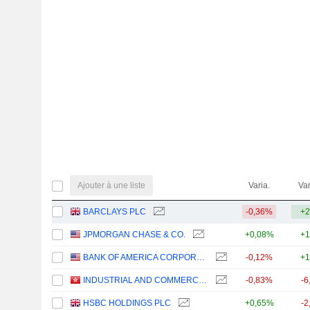
Ajouter à une liste
Varia.
Var
BARCLAYS PLC
-0,36%
+2
JPMORGAN CHASE & CO.
+0,08%
+1
BANK OF AMERICA CORPORATION
-0,12%
+1
INDUSTRIAL AND COMMERCIAL BANK OF CHINA LIMITED
-0,83%
-6
HSBC HOLDINGS PLC
+0,65%
-2