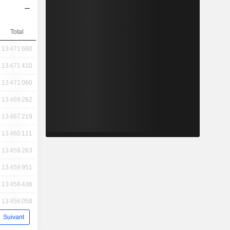
Total
13 471 660
13 471 410
13 471 060
13 469 262
13 467 219
13 460 111
13 459 263
13 458 951
13 458 436
13 456 058
Suivant