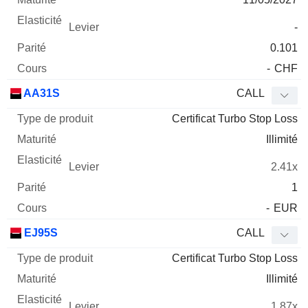
-
0.101
-
CHF
AA31S
CALL
Certificat Turbo Stop Loss
Illimité
2.41x
1
-
EUR
EJ95S
CALL
Certificat Turbo Stop Loss
Illimité
1.87x