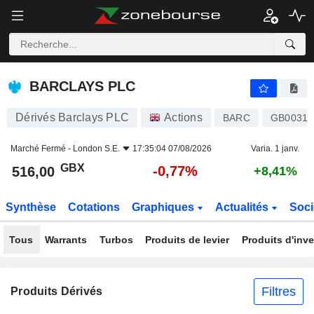
BARCLAYS PLC
516,00
p
-0,77%
BARCLAYS PLC
Dérivés Barclays PLC
Actions
BARC
GB00313
Marché Fermé -
London S.E.
17:35:04 07/08/2026
Varia. 1 janv.
GBX
-0,77%
516,00
+8,41%
Synthèse
Cotations
Graphiques
Actualités
Soci
Tous
Warrants
Turbos
Produits de levier
Produits d'inv
Filtres
Produits Dérivés