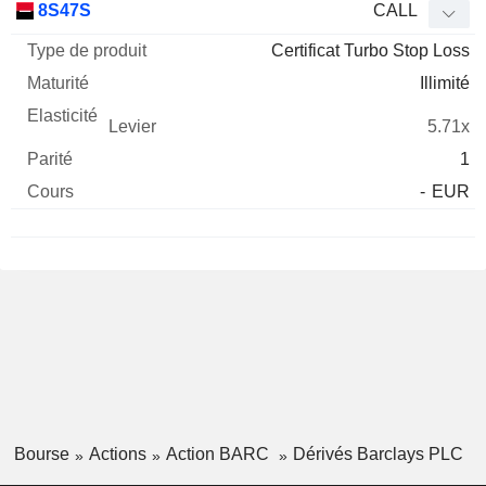
8S47S
CALL
Certificat Turbo Stop Loss
Illimité
5.71x
1
-
EUR
Bourse
Actions
Action BARC
Dérivés Barclays PLC