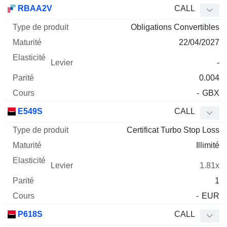
Type
RBAA2V
CALL
de
Obligations Convertibles
Mnemo
Type
produit
Maturité
Elasticité
Levier
Parité
Co
22/04/2027
-
0.004
-
GBX
E549S
CALL
Certificat Turbo Stop Loss
Illimité
1.81x
1
-
EUR
P618S
CALL