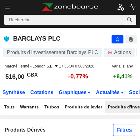
BARCLAYS PLC
516,00
p
-0,77%
BARCLAYS PLC
Produits d'investissement Barclays PLC
Actions
Marché Fermé -
London S.E.
17:35:04 07/08/2026
Varia. 1 janv.
GBX
-0,77%
516,00
+8,41%
Synthèse
Cotations
Graphiques
Actualités
Soci
Tous
Warrants
Turbos
Produits de levier
Produits d'inv
Filtres
Produits Dérivés