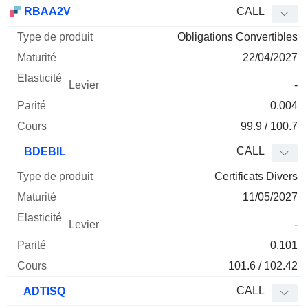
Type
RBAA2V
CALL
de
Obligations Convertibles
Mnemo
Type
produit
Maturité
Elasticité
Levier
Parité
Co
22/04/2027
-
0.004
99.9 / 100.7
CALL
BDEBIL
Certificats Divers
11/05/2027
-
0.101
101.6 / 102.42
CALL
ADTISQ