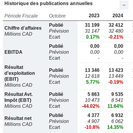
Historique des publications annuelles
2023
2024
Période Fiscale
Octobre
Publié
31 199
32 412
Chiffre d'affaires
Prévision
31 147
32 480
Millions CAD
Ecart
0.17%
-0.21%
Publié
0,00
0,00
EBITDA
Prévision
0,00
0,00
Ecart
-
-
Résultat
Publié
13 346
13 423
d'exploitation
Prévision
12 618
13 449
(EBIT)
Ecart
5.77%
-0.19%
Millions CAD
Résultat Avt.
Publié
5 863
9 535
Impôt (EBT)
Prévision
10 473
8 541
Millions CAD
Ecart
-44.02%
11.64%
Publié
4 377
6 932
Résultat net
Prévision
4 907
6 062
Millions CAD
Ecart
-10.8%
14.35%