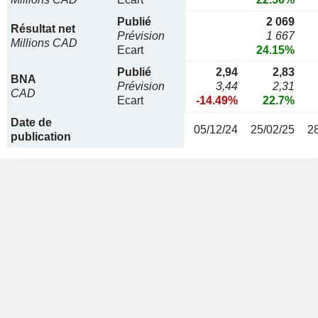
Publié
2 069
Résultat net
Prévision
1 667
Millions CAD
Ecart
24.15%
Publié
2,94
2,83
BNA
Prévision
3,44
2,31
CAD
Ecart
-14.49%
22.7%
Date de
05/12/24
25/02/25
2
publication