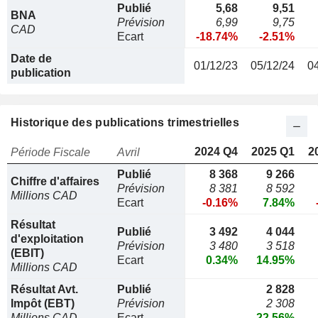
Publié
5,68
9,51
BNA
Prévision
6,99
9,75
CAD
Ecart
-18.74%
-2.51%
Date de
01/12/23
05/12/24
0
publication
Historique des publications trimestrielles
2024 Q4
2025 Q1
2
Période Fiscale
Avril
Publié
8 368
9 266
Chiffre d'affaires
Prévision
8 381
8 592
Millions CAD
Ecart
-0.16%
7.84%
Résultat
Publié
3 492
4 044
d'exploitation
Prévision
3 480
3 518
(EBIT)
Ecart
0.34%
14.95%
Millions CAD
Résultat Avt.
Publié
2 828
Impôt (EBT)
Prévision
2 308
Millions CAD
Ecart
22.56%