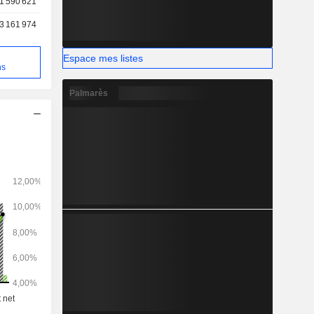
1 590 621
3 161 974
e
Espace mes listes
ns
Palmarès