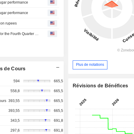
 sugar performance
 sugar performance
lion rupees
Balrampur Chini Mills Limited Reports Earnings Results for the Fourth Quarter and Full Year Ended March 31, 2026
Plus de notations
s de Cours
594
665,5
Révisions de Bénéfices
558,8
665,5
ours
393,55
665,5
393,55
665,5
343,5
691,8
297,6
691,8