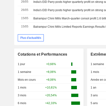
26/05
India's EID Parry posts higher quarterly profit on strong
26/05
India's EID Parry posts higher quarterly profit on strong
15/05
Balrampur Chini Mills March-quarter consol profit 1.6 bil
15/05
Plus d'actualités
Cotations et Performances
Extrême
1 jour
+0,66%
1 semaine
1 semaine
+8,06%
1 mois
Mois en cours
+8,06%
Année en c
1 mois
+10,81%
1 an
3 mois
+20,54%
3 ans
6 mois
+42,33%
5 ans