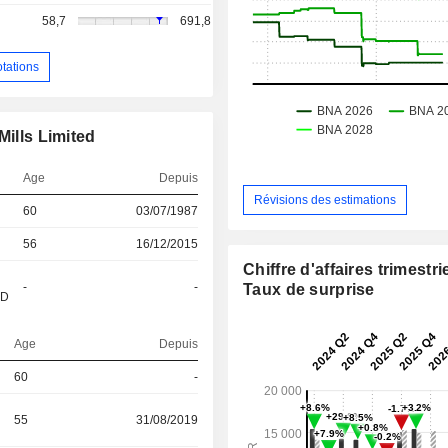
58,7
691,8
otations
Mills Limited
Age
Depuis
Révisions des estimations
60
03/07/1987
56
16/12/2015
Chiffre d'affaires trimestrie
-
-
Taux de surprise
&D
Age
Depuis
60
-
55
31/08/2019