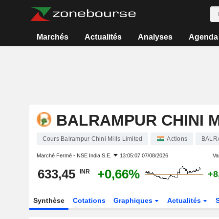
Marchés
Actualités
Analyses
Agenda
BALRAMPUR CHINI M
Cours Balrampur Chini Mills Limited
Actions
BALR
Marché Fermé -
NSE India S.E.
13:05:07 07/08/2026
Var
633,45
+0,66%
INR
+8
Synthèse
Cotations
Graphiques
Actualités