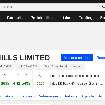
Conseils
Portefeuilles
Listes
Trading
Sc
ILLS LIMITED
Ajouter à une liste
Rapp
AMCHIN
INE119A01028
Transformation des aliments
ia. 5j.
Varia. 1 janv.
05/08
Inde : les prix du sucre atteignent un niveau record face à l'étroitesse de l'offre et à la demande saisonnière
,06%
+42,54%
26/05
Inde : EID Parry affiche un bénéfice trimestriel en hausse, porté par la performance du sucre
Société
Finances
Valorisation
Ratings
Agenda
Sec