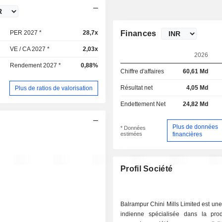
PER 2027 *
28,7x
Finances
VE / CA 2027 *
2,03x
2026
Rendement 2027 *
0,88%
Chiffre d'affaires
60,61 Md
Résultat net
4,05 Md
Plus de ratios de valorisation
Endettement Net
24,82 Md
Plus de données
* Données
estimées
financières
Profil Société
Balrampur Chini Mills Limited est une
indienne spécialisée dans la pro