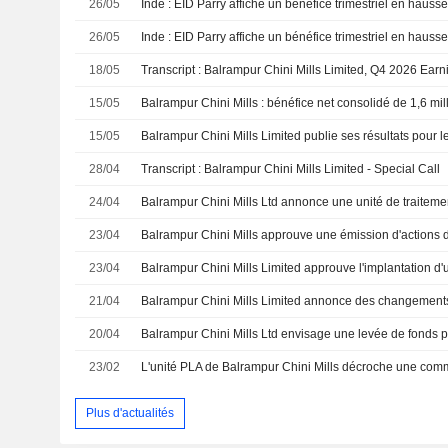
26/05
26/05
18/05
Transcript : Balrampur Chini Mills Limited, Q4 2026 Ear
15/05
15/05
28/04
Transcript : Balrampur Chini Mills Limited - Special Call
24/04
23/04
23/04
21/04
20/04
23/02
Plus d'actualités