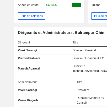
Année en cours
+42,54%
10 ans
Plus de cotations
Plus de c
Dirigeants et Administrateurs: Balrampur Chini 
Dirigeant
Titre
Vivek Saraogi
Directeur Général
Pramod Patwari
Directeur Financier/CFO
Directeur
Manish Agarwal
Technique/Scientifique/R
Administrateur
Titre
Vivek Saraogi
Président
Directeur/Membre du
Veena Hingarh
Conseil