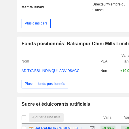
Directeur/Membre du
Mamta Binani
Conseil
Plus d'insiders
Fonds positionnés: Balrampur Chini Mills Limit
Varia
Nom
PEA
jan
ADITYA BSL INDIA QUL ADV D$ACC
Non
+19,
Plus de fonds positionnés
Sucre et édulcorants artificiels
Ajouter à une liste
Varia.
Var
BALRAMPUR CHINI MILLS LIMITED
+0,66%
+8