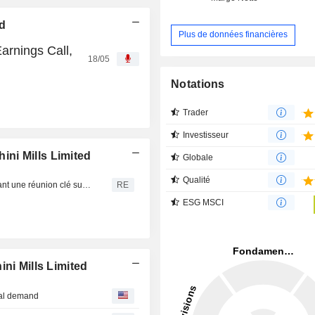
ed
Plus de données financières
arnings Call,
18/05
Notations
Trader
Investisseur
ni Mills Limited
Globale
Qualité
Reliance tire la hausse des indices boursiers indiens avant une réunion clé sur la fiscalité
RE
ESG MSCI
ni Mills Limited
ival demand