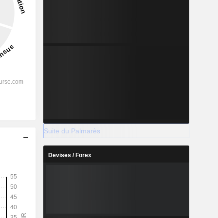
Suite du Palmarès
Devises / Forex