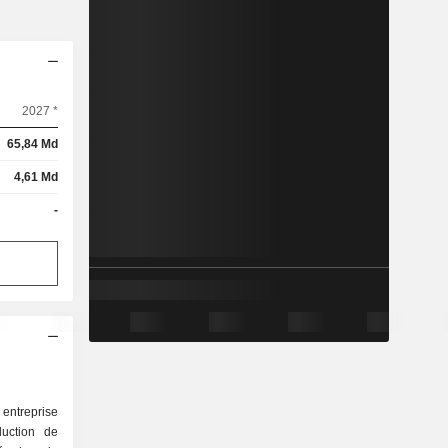
2027 *
65,84 Md
4,61 Md
-
 entreprise
duction de