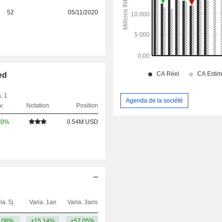
52
05/11/2020
ed
. 1
Agenda de la société
v.
Notation
Position
00%
0.54M USD
ia. 5j.
Varia. 1an
Varia. 3ans
Capi.($)
,06%
+15,14%
+57,05%
1,41 Md