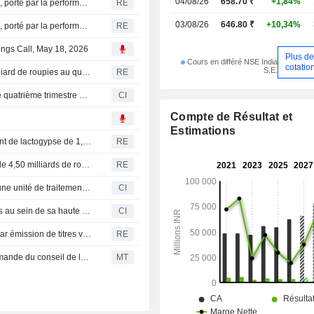
04/08/26
658.70 ₹
+1,84%
Inde : EID Parry affiche un bénéfice trimestriel en hausse, porté par la performance du sucre
RE
03/08/26
646.80 ₹
+10,34%
Inde : EID Parry affiche un bénéfice trimestriel en hausse, porté par la performance du segment sucre
RE
nings Call, May 18, 2026
Plus d
Cours en différé NSE India
cotatio
S.E.
Balrampur Chini Mills : bénéfice net consolidé de 1,6 milliard de roupies au quatrième trimestre
RE
Balrampur Chini Mills Limited publie ses résultats pour le quatrième trimestre et l'exercice clos le 31 mars 2026
CI
Compte de Résultat et
Estimations
Balrampur Chini Mills Ltd annonce une unité de traitement de lactogypse de 1,60 milliard de roupies à Kumbhi
RE
Balrampur Chini Mills approuve une émission d'actions de 4,50 milliards de roupies
RE
Balrampur Chini Mills Limited approuve l'implantation d'une unité de traitement de gypse à Kumbhi, dans l'Uttar Pradesh, pour 1 600 millions d'INR
CI
Balrampur Chini Mills Limited annonce des changements au sein de sa haute direction, effectifs au 21 avril 2026
CI
Balrampur Chini Mills Ltd envisage une levée de fonds par émission de titres via un placement privé
RE
L'unité PLA de Balrampur Chini Mills décroche une commande du conseil de la cantonment de Lucknow
MT