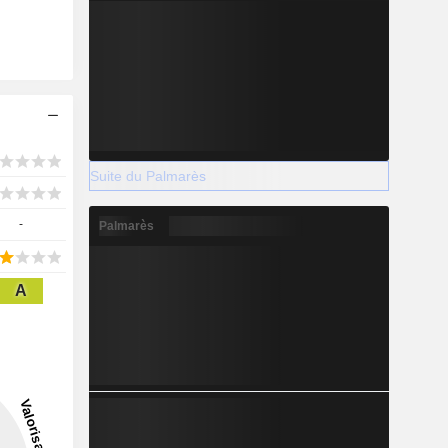
Suite du Palmarès
-
Palmarès
A