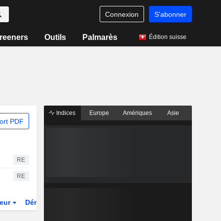
Connexion
S'abonner
reeners
Outils
Palmarès
Édition suisse
Indices
Europe
Amériques
Asie
ort PDF
RE
RE
teur
Dérivés
Fonds et ETFs