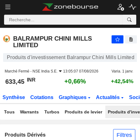
BALRAMPUR CHINI MILLS LIMITED
633,45
₹
+0,66%
BALRAMPUR CHINI MILLS
LIMITED
Produits d'investissement Balrampur Chini Mills Limited
Marché Fermé -
NSE India S.E.
13:05:07 07/08/2026
Varia. 1 janv.
INR
+0,66%
633,45
+42,54%
Synthèse
Cotations
Graphiques
Actualités
Soci
Tous
Warrants
Turbos
Produits de levier
Produits d'inv
Filtres
Produits Dérivés