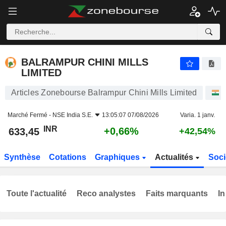
BALRAMPUR CHINI MILLS LIMITED
633,45
₹
+0,66%
BALRAMPUR CHINI MILLS
LIMITED
Articles Zonebourse Balrampur Chini Mills Limited
Marché Fermé -
NSE India S.E.
13:05:07 07/08/2026
Varia. 1 janv.
INR
+0,66%
633,45
+42,54%
Synthèse
Cotations
Graphiques
Actualités
Soci
Toute l'actualité
Reco analystes
Faits marquants
In