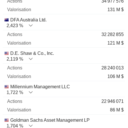
34 977 576
131 M $
DFA Australia Ltd.
2,423 %
32 282 855
121 M $
D.E. Shaw & Co., Inc.
2,119 %
28 240 013
106 M $
Millennium Management LLC
1,722 %
22 946 071
86 M $
Goldman Sachs Asset Management LP
1,704 %