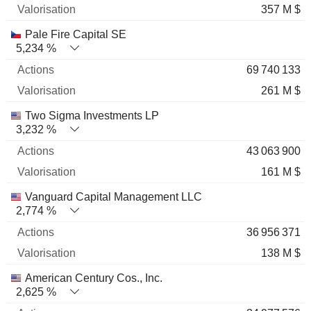
357 M $
Pale Fire Capital SE
5,234 %
69 740 133
261 M $
Two Sigma Investments LP
3,232 %
43 063 900
161 M $
Vanguard Capital Management LLC
2,774 %
36 956 371
138 M $
American Century Cos., Inc.
2,625 %