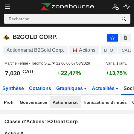
B2GOLD CORP.
7,030
$
+22,47%
B2GOLD CORP.
Actionnariat B2Gold Corp.
Actions
BTO
CA11
Marché Fermé -
Toronto S.E.
22:00:00 07/08/2026
Varia. 1 janv.
CAD
+22,47%
7,030
+13,75%
Synthèse
Cotations
Graphiques
Actualités
Soci
Profil
Gouvernance
Actionnariat
Transactions d'initiés
Classe d'Actions: B2Gold Corp.
Flottant
Action A