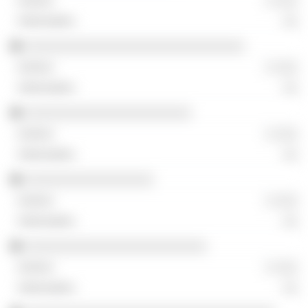
░ ░░░
░░
░░░░░░░░░░░░░░░░░░░░░░░░░░░░░
░ ░░░
░░
░░░░░░░░░░░░░░░░░░░░░░
░ ░░░
░░
░░░░░░░░░░░░░░░░░
░ ░░░
░░
░░░░░░░░░░░░░░░░░░░░░░░░
░ ░░░
░░