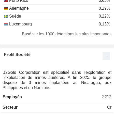
Porto Rico
0,65%
Allemagne
0,29%
Suède
0,22%
Luxembourg
0,13%
Irlande
0,13%
Basé sur les 1000 détentions les plus importantes
Hong Kong
0,12%
Finlande
0,1%
Profil Société
Italie
0,08%
Liechtenstein
0,08%
Pologne
0,08%
B2Gold Corporation est spécialisé dans l'exploration et
l'exploitation de mines aurifères. A fin 2025, le groupe
Autriche
0,05%
dispose de 3 mines implantées au Nicaragua, aux
Afrique du Sud
0,04%
Philippines et en Namibie.
Singapour
0,03%
Employés
2 212
Îles Cayman
0,02%
Secteur
Or
Pays-Bas
0,02%