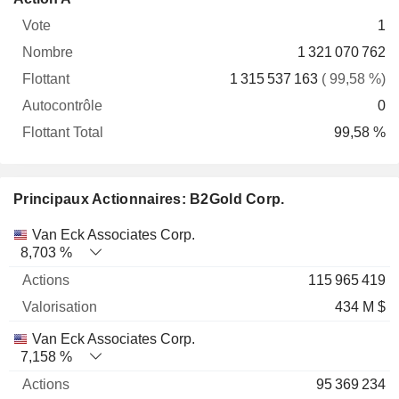
Vote
Nombre
Flottant
Autocontrôle
Total
1
1 321 070 762
1 315 537 163
( 99,58 %)
0
99,58 %
Principaux Actionnaires: B2Gold Corp.
Nom
Actions
%
Valorisation
Van Eck Associates Corp.
8,703 %
115 965 419
434 M $
Van Eck Associates Corp.
7,158 %
95 369 234