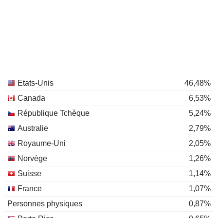
Etats-Unis
46,48%
Canada
6,53%
République Tchèque
5,24%
Australie
2,79%
Royaume-Uni
2,05%
Norvège
1,26%
Suisse
1,14%
France
1,07%
Personnes physiques
0,87%