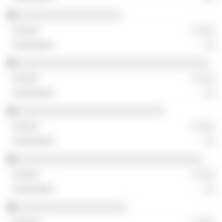
░░░░░░░░░░░░░░░░░░░
░ ░░░
░░
░░░░░░░░░░░░░░░░░░░░░░░░░░░░░░░░░░░
░ ░░░
░░
░░░░░░░░░░░░░░░░░░░░░░░░░░░
░ ░░░
░░
░░░░░░░░░░░░░░░░░░░░░░░░░░░░░░░░░░
░ ░░░
░░
░░░░░░░░░░░░░░░░░░░░