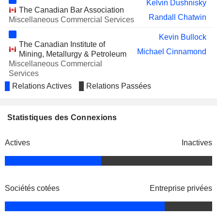
Kelvin Dushnisky
The Canadian Bar Association
Randall Chatwin
Miscellaneous Commercial Services
Kevin Bullock
The Canadian Institute of
Michael Cinnamond
Mining, Metallurgy & Petroleum
Miscellaneous Commercial
Services
Relations Actives
Relations Passées
Robert Cross
Institute of Corporate Directors
Liane Kelly
Miscellaneous Commercial Services
Statistiques des Connexions
Barry Rayment
Society for Mining, Metallurgy, &
Mark Connelly
Exploration, Inc.
Actives
Inactives
Miscellaneous Commercial Services
Robert Gayton
The Chartered Professional
Eduard Bartz
Accountants of British
Sociétés cotées
Entreprise privées
Columbia
Michael Cinnamond
Miscellaneous Commercial
Services