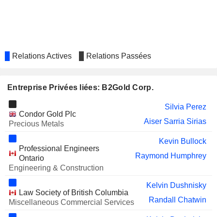
ROYAL ROAD MINERALS LIMITED
Ivan Devia
JAPAN GOLD CORP.
Michael Carrick
HAYASA METALS INC.
Randall Chatwin
NORTH VALLEY RESOURCES LTD.
Brian May
Relations Actives
Relations Passées
ANTARES METALS LIMITED
Mark Connelly
Entreprise Privées liées: B2Gold Corp.
INFIELD MINERALS CORP.
Evandra Nakano
ONYX GOLD CORP.
Silvia Perez
Michael Cinnamond
Condor Gold Plc
Aiser Sarria Sirias
KOBO RESOURCES INC.
Precious Metals
Brian Scott
LITHIUM AMERICAS CORP.
Kevin Bullock
Kelvin Dushnisky
Professional Engineers
Raymond Humphrey
Ontario
THESIS GOLD & SILVER INC.
William Lytle
Engineering & Construction
Kelvin Dushnisky
Law Society of British Columbia
Randall Chatwin
Miscellaneous Commercial Services