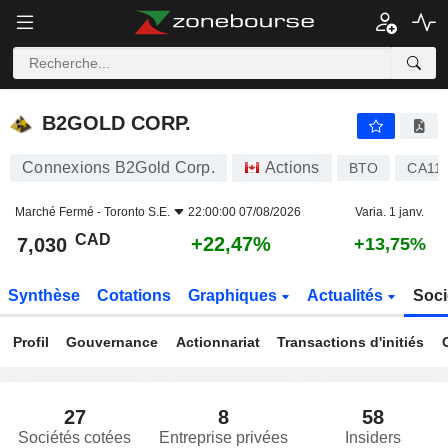
B2GOLD CORP.
7,030
$
+22,47%
B2GOLD CORP.
Connexions B2Gold Corp.
Actions
BTO
CA11
Marché Fermé -
Toronto S.E.
22:00:00 07/08/2026
Varia. 1 janv.
CAD
+22,47%
7,030
+13,75%
Synthèse
Cotations
Graphiques
Actualités
Soci
Profil
Gouvernance
Actionnariat
Transactions d'initiés
27
8
58
Sociétés cotées
Entreprise privées
Insiders