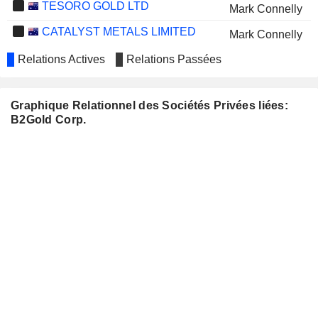
TESORO GOLD LTD
Mark Connelly
CATALYST METALS LIMITED
Mark Connelly
RENEGADE EXPLORATION
Relations Actives
Relations Passées
Mark Connelly
LIMITED
FRANCO-NEVADA CORPORATION
Chris Bell
Graphique Relationnel des Sociétés Privées liées:
LIGHTNING RESOURCE
Thomas Garagan
B2Gold Corp.
CORP.
Roger Richer
Mark Connelly
RTG MINING INC.
Michael Carrick
ASTRAL RESOURCES NL
Mark Connelly
WARRIEDAR RESOURCES
Mark Connelly
LIMITED
RACKLA METALS INC.
Thomas Garagan
BRAZIL POTASH CORP.
Peter Tagliamonte