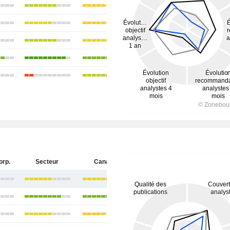
orp.
Secteur
Canada