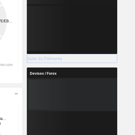
Suite du Palmarès
Devises / Forex