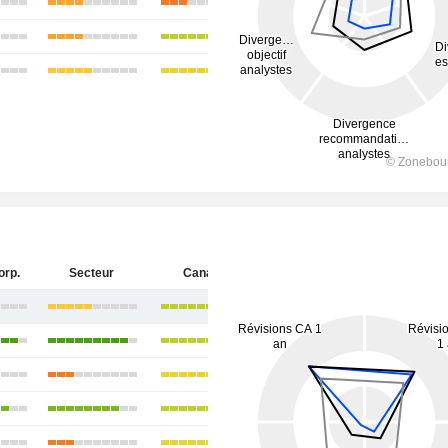
orp.
Secteur
Canada