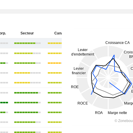
orp.
Secteur
Canada