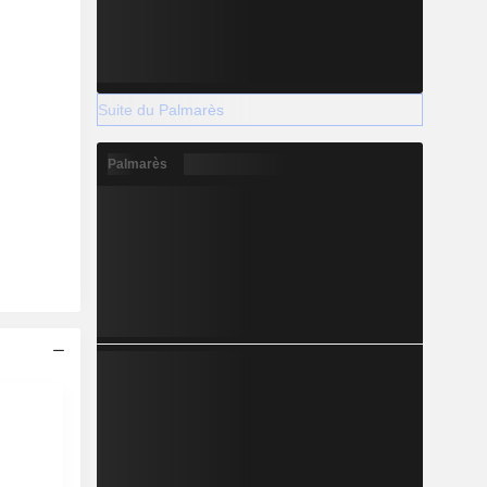
Suite du Palmarès
Palmarès