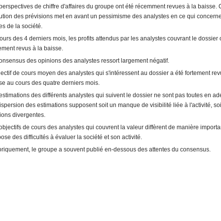
perspectives de chiffre d'affaires du groupe ont été récemment revues à la baisse. 
ution des prévisions met en avant un pessimisme des analystes en ce qui concerne
es de la société.
ours des 4 derniers mois, les profits attendus par les analystes couvrant le dossier 
ement revus à la baisse.
onsensus des opinions des analystes ressort largement négatif.
jectif de cours moyen des analystes qui s'intéressent au dossier a été fortement rev
se au cours des quatre derniers mois.
estimations des différents analystes qui suivent le dossier ne sont pas toutes en ad
ispersion des estimations supposent soit un manque de visibilité liée à l'activité, so
ions divergentes.
objectifs de cours des analystes qui couvrent la valeur diffèrent de manière importa
ose des difficultés à évaluer la société et son activité.
oriquement, le groupe a souvent publié en-dessous des attentes du consensus.