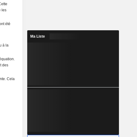
Cette
 les
ont été
Ma Liste
u à la
équation.
it des
nte. Cela