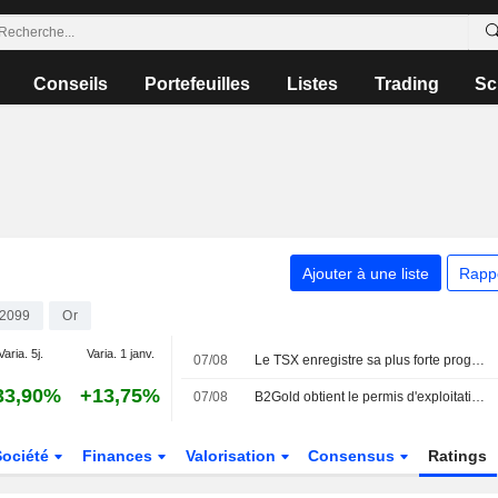
Conseils
Portefeuilles
Listes
Trading
Sc
Ajouter à une liste
Rapp
2099
Or
Varia. 5j.
Varia. 1 janv.
07/08
Le TSX enregistre sa plus forte progression hebdomadaire en quatre mois, les paris sur une hausse des taux de la Fed s'estompant
33,90%
+13,75%
07/08
B2Gold obtient le permis d'exploitation de Fekola Regional au Mali, l'action s'envole
Société
Finances
Valorisation
Consensus
Ratings