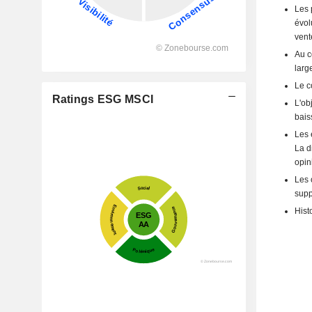
Les 
évol
vent
Au c
larg
Le c
Ratings ESG MSCI
L'ob
bais
Les 
La d
opin
Les 
supp
Hist