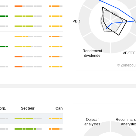
orp.
Secteur
Canada