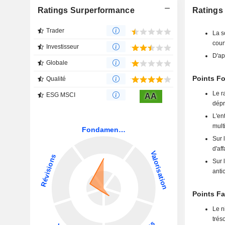
Ratings Surperformance
Ratings
Trader
La s
cour
Investisseur
D'ap
Globale
Points Fo
Qualité
Le r
ESG MSCI
AA
dépr
L'en
mult
Sur 
d'aff
Sur 
anti
Points Fa
Le n
trés