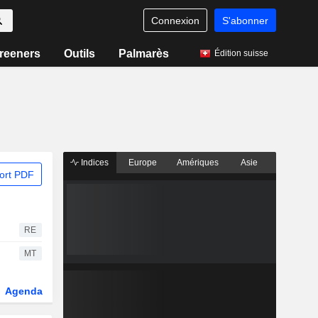
Connexion
S'abonner
reeners
Outils
Palmarès
Édition suisse
Indices
Europe
Amériques
Asie
ort PDF
RE
MT
Agenda
Secteur
Dérivés
Fonds et ETFs