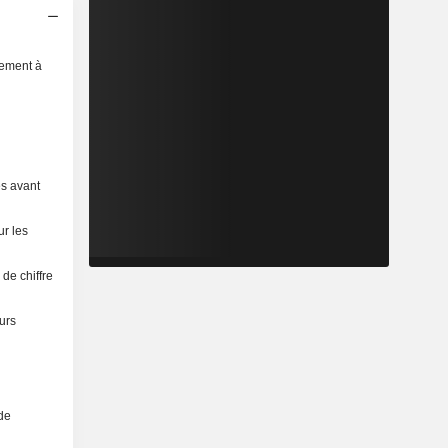
sement à
es avant
ur les
de chiffre
urs
 de