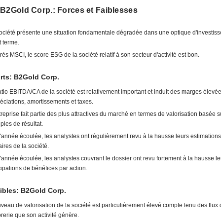
 B2Gold Corp.: Forces et Faiblesses
ociété présente une situation fondamentale dégradée dans une optique d'investis
t terme.
rès MSCI, le score ESG de la société relatif à son secteur d'activité est bon.
rts: B2Gold Corp.
atio EBITDA/CA de la société est relativement important et induit des marges élevé
éciations, amortissements et taxes.
treprise fait partie des plus attractives du marché en termes de valorisation basée s
iples de résultat.
l'année écoulée, les analystes ont régulièrement revu à la hausse leurs estimations 
aires de la société.
l'année écoulée, les analystes couvrant le dossier ont revu fortement à la hausse le
cipations de bénéfices par action.
ibles: B2Gold Corp.
iveau de valorisation de la société est particulièrement élevé compte tenu des flux
orerie que son activité génère.