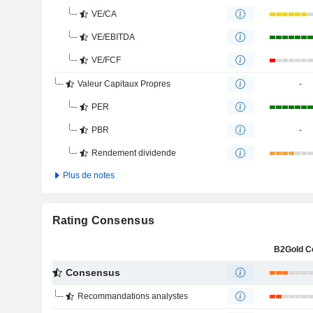
VE/CA
VE/EBITDA
VE/FCF
Valeur Capitaux Propres
-
PER
PBR
-
Rendement dividende
Plus de notes
Rating Consensus
B2Gold C
Consensus
Recommandations analystes