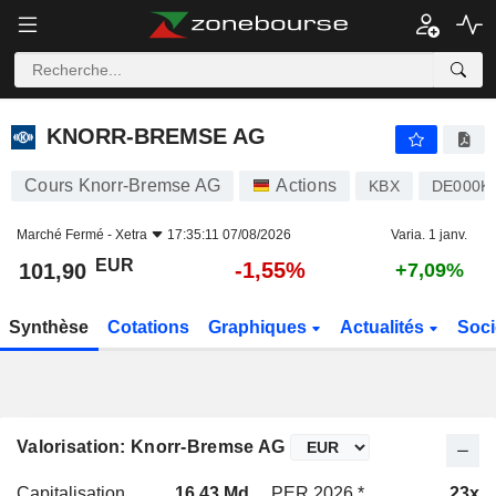
KNORR-BREMSE AG
101,90
€
-1,55%
KNORR-BREMSE AG
Cours Knorr-Bremse AG
Actions
KBX
DE000K
Marché Fermé -
Xetra
17:35:11 07/08/2026
Varia. 1 janv.
EUR
-1,55%
101,90
+7,09%
Synthèse
Cotations
Graphiques
Actualités
Soci
Valorisation: Knorr-Bremse AG
Capitalisation
16,43 Md
PER 2026 *
23x