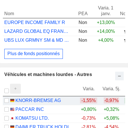
Varia. 1
Nom
PEA
janv.
Not
EUROPE INCOME FAMILY R
Non
+13,00%
LAZARD GLOBAL EQ FRANCHISE J ACC GBP
Non
+14,00%
UBS LUX GRMNY SM & MD CP EQ FD P ACC
Non
+4,00%
Plus de fonds positionnés
Véhicules et machines lourdes - Autres
Varia.
Varia. 5j.
KNORR-BREMSE AG
-1,55%
-0,97%
PACCAR INC
+0,80%
+0,32%
+
KOMATSU LTD.
-0,73%
+5,08%
+
DAIMLER TRUCK HOLDING AG
-2,81%
-4,54%
+