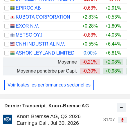
EPIROC AB
-0,63%
+2,91%
+
KUBOTA CORPORATION
+2,83%
+0,53%
+
EXOR N.V.
+0,28%
+1,80%
METSO OYJ
-0,83%
+4,03%
+
CNH INDUSTRIAL N.V.
+0,55%
+6,44%
ASHOK LEYLAND LIMITED
0,00%
+6,81%
+
Moyenne
-0,21%
+2,08%
+
Moyenne pondérée par Capi.
-0,30%
+0,98%
+
Voir toutes les performances sectorielles
Dernier Transcript: Knorr-Bremse AG
Knorr-Bremse AG, Q2 2026
31/07
Earnings Call, Jul 30, 2026