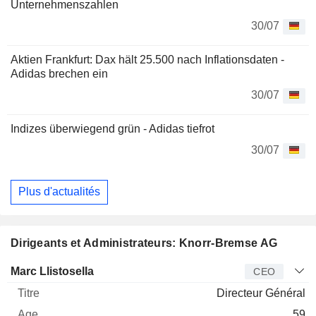
Unternehmenszahlen
30/07
Aktien Frankfurt: Dax hält 25.500 nach Inflationsdaten -
Adidas brechen ein
30/07
Indizes überwiegend grün - Adidas tiefrot
30/07
Plus d'actualités
Dirigeants et Administrateurs: Knorr-Bremse AG
Dirigeant
Titre
Age
Depuis
Marc Llistosella
CEO
Directeur Général
59