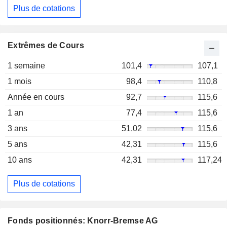
Plus de cotations
Extrêmes de Cours
1 semaine
101,4
107,1
1 mois
98,4
110,8
Année en cours
92,7
115,6
1 an
77,4
115,6
3 ans
51,02
115,6
5 ans
42,31
115,6
10 ans
42,31
117,24
Plus de cotations
Fonds positionnés: Knorr-Bremse AG