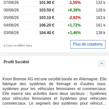
07/08/26
101.90 €
-1,55%
132 k
06/08/26
103.50 €
+0,39%
128 k
05/08/26
103.10 €
-2,92%
163 k
04/08/26
106.20 €
+1,72%
161 k
03/08/26
104.40 €
+1,46%
138 k
Plus de cotations
Cours en différé Xetra
Profil Société
Knorr Bremse AG est une société basée en Allemagne. Elle
fabrique des systèmes de freinage et d'autres sous-
systèmes pour les véhicules ferroviaires et commerciaux.
Elle exerce ses activités dans deux secteurs : Systèmes
pour véhicules ferroviaires et Systèmes pour véhicules
commerciaux. Le segment des systèmes pour véhicules
ferroviaires fournit des produits et des systèmes essentiels à