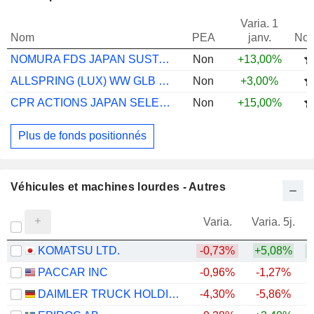
Varia. 1
Nom
PEA
janv.
Not
NOMURA FDS JAPAN SUSTAINABLE EQ GR F JPY
Non
+13,00%
ALLSPRING (LUX) WW GLB L/SEQ IPUSD ACC
Non
+3,00%
CPR ACTIONS JAPAN SELECT O
Non
+15,00%
Plus de fonds positionnés
Véhicules et machines lourdes - Autres
Varia.
Varia. 5j.
KOMATSU LTD.
-0,73%
+5,08%
+
PACCAR INC
-0,96%
-1,27%
+
DAIMLER TRUCK HOLDING AG
-4,30%
-5,86%
+