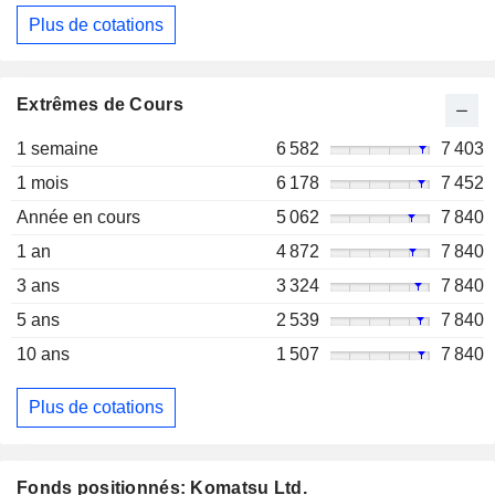
Plus de cotations
Extrêmes de Cours
1 semaine
6 582
7 403
1 mois
6 178
7 452
Année en cours
5 062
7 840
1 an
4 872
7 840
3 ans
3 324
7 840
5 ans
2 539
7 840
10 ans
1 507
7 840
Plus de cotations
Fonds positionnés: Komatsu Ltd.