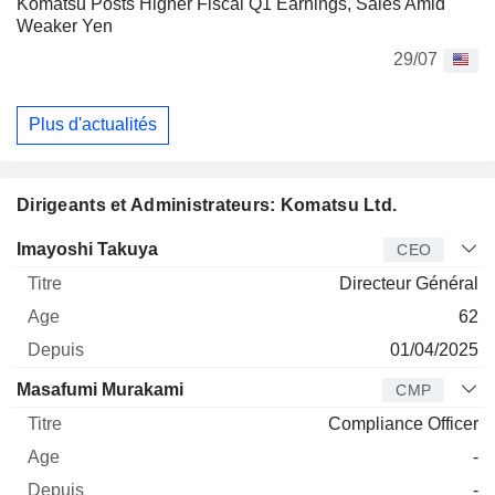
Komatsu Posts Higher Fiscal Q1 Earnings, Sales Amid
Weaker Yen
29/07
Plus d'actualités
Dirigeants et Administrateurs: Komatsu Ltd.
Dirigeant
Titre
Age
Depuis
Imayoshi Takuya
CEO
Directeur Général
62
01/04/2025
Masafumi Murakami
CMP
Compliance Officer
-
-