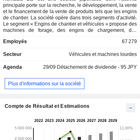
principale porte sur la recherche, le développement, la vente
et le financement de la vente de produits tels que les engins
de chantier. La société opère dans trois segments d'activité.
Le segment « Engins de chantier et véhicules » propose des
machines de forage, des engins de chargement, des
machines pour la préparation des terrains et la construction
Employés
67 279
de chaussées, des engins de transport, des machines
forestières, des engins de construction souterraine, des
Secteur
Véhicules et machines lourdes
machines pour l'exploitation minière souterraine, des
machines de recyclage environnemental, des véhicules
Agenda
29/09
Détachement de dividende - 95 JPY
industriels, des produits moulés et des services logistiques.
Le segment Financement de détail est dédié au financement
des ventes d'équipements de construction et d'exploitation
Plus d'informations sur la société
minière. Le segment Machines industrielles et autres
propose des machines de forgeage, des machines pour la
tôlerie, des machines-outils, des équipements liés à la
défense, des équipements de contrôle de la température et
Compte de Résultat et Estimations
des machines optiques.