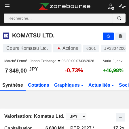
KOMATSU LTD.
7 349,00
¥
-0,73%
KOMATSU LTD.
Cours Komatsu Ltd.
Actions
6301
JP33042000
Marché Fermé -
Japan Exchange
08:30:00 07/08/2026
Varia. 1 janv.
JPY
-0,73%
7 349,00
+46,98%
Synthèse
Cotations
Graphiques
Actualités
Soci
Valorisation: Komatsu Ltd.
Capitalisation
6 600 Md
PER 2027 *
17,2x