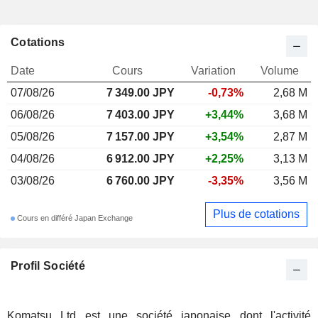
Cotations
Date
Cours
Variation
Volume
07/08/26
7 349.00
JPY
-0,73%
2,68 M
06/08/26
7 403.00 JPY
+3,44%
3,68 M
05/08/26
7 157.00 JPY
+3,54%
2,87 M
04/08/26
6 912.00 JPY
+2,25%
3,13 M
03/08/26
6 760.00 JPY
-3,35%
3,56 M
Plus de cotations
Cours en différé Japan Exchange
Profil Société
Komatsu Ltd est une société japonaise dont l'activité