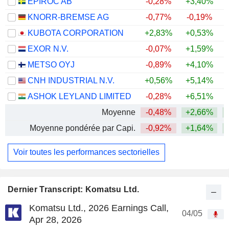
EPIROC AB
-0,28%
+3,40%
+
KNORR-BREMSE AG
-0,77%
-0,19%
+
KUBOTA CORPORATION
+2,83%
+0,53%
+
EXOR N.V.
-0,07%
+1,59%
METSO OYJ
-0,89%
+4,10%
+
CNH INDUSTRIAL N.V.
+0,56%
+5,14%
ASHOK LEYLAND LIMITED
-0,28%
+6,51%
+
Moyenne
-0,48%
+2,66%
+
Moyenne pondérée par Capi.
-0,92%
+1,64%
+
Voir toutes les performances sectorielles
Dernier Transcript: Komatsu Ltd.
Komatsu Ltd., 2026 Earnings Call,
04/05
Apr 28, 2026