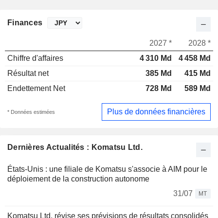
Finances
2027 *
2028 *
Chiffre d'affaires
4 310 Md
4 458 Md
Résultat net
385 Md
415 Md
Endettement Net
728 Md
589 Md
Plus de données financières
* Données estimées
Dernières Actualités : Komatsu Ltd.
États-Unis : une filiale de Komatsu s'associe à AIM pour le
déploiement de la construction autonome
31/07
MT
Komatsu Ltd. révise ses prévisions de résultats consolidés