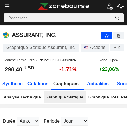
ASSURANT, INC.
296,40
$
-1,71%
ASSURANT, INC.
Graphique Statique Assurant, Inc.
Actions
AIZ
Marché Fermé -
NYSE
22:00:03 06/08/2026
Varia. 1 janv.
USD
-1,71%
296,40
+23,06%
Synthèse
Cotations
Graphiques
Actualités
Soci
Analyse Technique
Graphique Statique
Graphique Total Re
Durée
Période