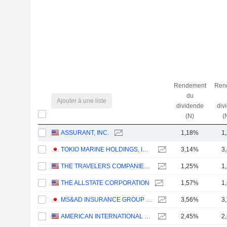
Rendement
Ren
du
Ajouter à une liste
dividende
div
(N)
(
ASSURANT, INC.
1,18%
1
TOKIO MARINE HOLDINGS, INC.
3,14%
3
THE TRAVELERS COMPANIES, INC.
1,25%
1
THE ALLSTATE CORPORATION
1,57%
1
MS&AD INSURANCE GROUP HOLDINGS, INC.
3,56%
3
AMERICAN INTERNATIONAL GROUP, INC.
2,45%
2