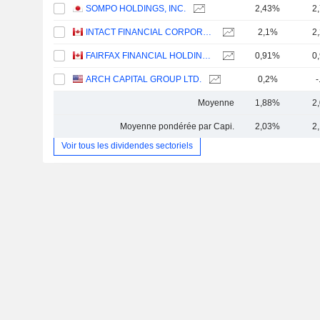
SOMPO HOLDINGS, INC.
2,43%
2
INTACT FINANCIAL CORPORATION
2,1%
2
FAIRFAX FINANCIAL HOLDINGS LIMITED
0,91%
0
ARCH CAPITAL GROUP LTD.
0,2%
-
Moyenne
1,88%
2
Moyenne pondérée par Capi.
2,03%
2
Voir tous les dividendes sectoriels