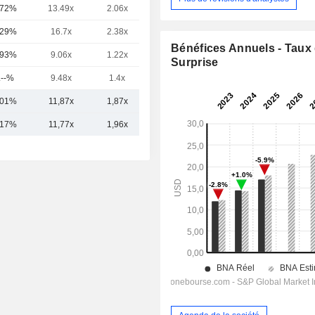
,72%
13.49x
2.06x
0.89x
,29%
16.7x
2.38x
2.13x
Bénéfices Annuels - Taux
,93%
9.06x
1.22x
-
Surprise
.--%
9.48x
1.4x
2.39x
,01%
11,87x
1,87x
1,68x
,17%
11,77x
1,96x
1,69x