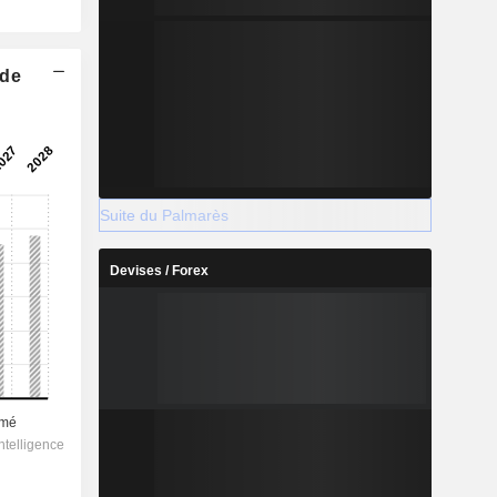
 de
Suite du Palmarès
Devises / Forex