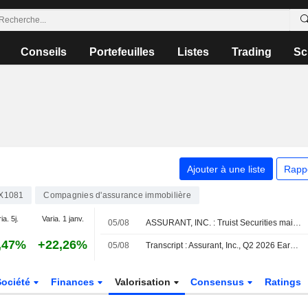
Conseils
Portefeuilles
Listes
Trading
Sc
Ajouter à une liste
Rapp
X1081
Compagnies d'assurance immobilière
ia. 5j.
Varia. 1 janv.
05/08
ASSURANT, INC. : Truist Securities maintient sa recommandation à l'achat
,47%
+22,26%
05/08
Transcript : Assurant, Inc., Q2 2026 Earnings Call, Aug 05, 2026
Société
Finances
Valorisation
Consensus
Ratings