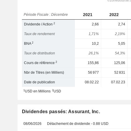
2021
2022
Période Fiscale : Décembre
2
Dividende / Action
2,66
2,74
Taux de rendement
1,71%
2,19%
2
BNA
10,2
5,05
Taux de distribution
26,1%
54,3%
2
Cours de référence
155,86
125,06
Nbr de Titres (en Milliers)
56 977
52 831
Date de publication
08.02.22
07.02.23
1
2
USD en Millions
USD
Dividendes passés: Assurant, Inc.
08/06/2026
Détachement de dividende - 0.88 USD