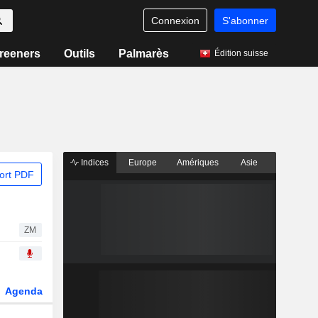
Connexion
S'abonner
reeners
Outils
Palmarès
Édition suisse
Indices
Europe
Amériques
Asie
ort PDF
ZM
Agenda
Secteur
Dérivés
Fonds et ETFs