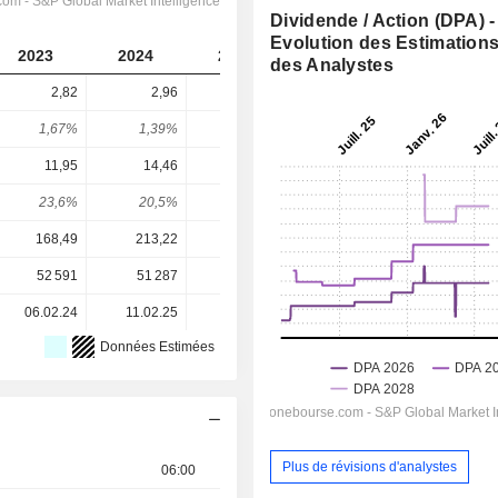
Dividende / Action (DPA) -
Evolution des Estimation
2023
2024
2025
2026
2027
des Analystes
2,82
2,96
3,28
3,483
3,751
1,67%
1,39%
1,36%
1,18%
1,27%
11,95
14,46
16,93
20,67
22,74
23,6%
20,5%
19,4%
16,8%
16,5%
168,49
213,22
240,85
296,40
296,40
52 591
51 287
50 081
49 440
-
06.02.24
11.02.25
10.02.26
-
-
Données Estimées
Plus de révisions d'analystes
06:00