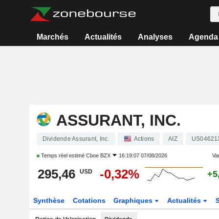
Marchés
Actualités
Analyses
Agenda
ASSURANT, INC.
Dividende Assurant, Inc.
Actions
AIZ
US04621
Temps réel estimé
Cboe BZX
16:19:07 07/08/2026
Var
295,46
-0,32%
USD
+5
Synthèse
Cotations
Graphiques
Actualités