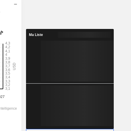
s
2028
4,021
1,36%
Ma Liste
23,95
16,8%
296,40
-
-