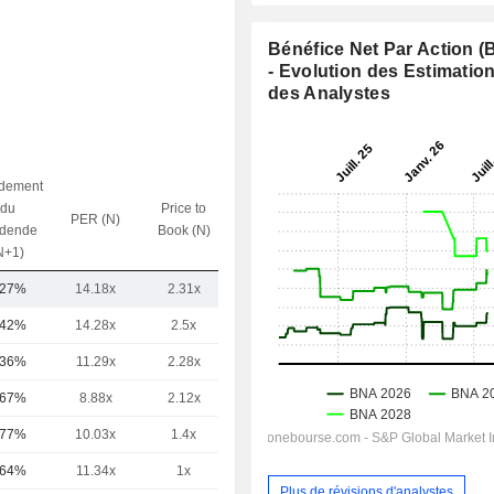
Bénéfice Net Par Action 
- Evolution des Estimatio
des Analystes
dement
du
Price to
PER (N)
VE / CA (N)
idende
Book (N)
N+1)
,27%
14.18x
2.31x
-
,42%
14.28x
2.5x
1.91x
,36%
11.29x
2.28x
-
,67%
8.88x
2.12x
-
,77%
10.03x
1.4x
1.09x
,64%
11.34x
1x
-
Plus de révisions d'analystes