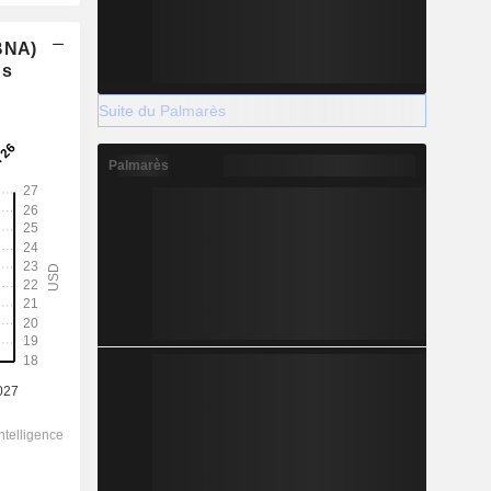
(BNA)
ns
Suite du Palmarès
Palmarès