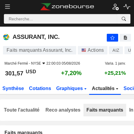
ASSURANT, INC.
301,57
$
+7,20%
ASSURANT, INC.
Faits marquants Assurant, Inc.
Actions
AIZ
US
Marché Fermé -
NYSE
22:00:03 05/08/2026
Varia. 1 janv.
USD
+7,20%
301,57
+25,21%
Synthèse
Cotations
Graphiques
Actualités
Soci
Toute l'actualité
Reco analystes
Faits marquants
In
Faits marquants