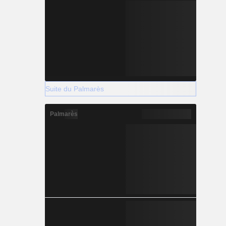
Suite du Palmarès
Palmarès