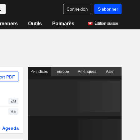
Connexion
S'abonner
reeners
Outils
Palmarès
Édition suisse
Indices
Europe
Amériques
Asie
ort PDF
ZM
RE
Agenda
Secteur
Dérivés