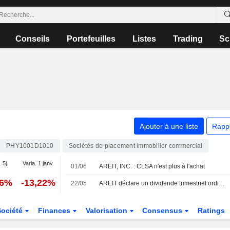
Conseils
Portefeuilles
Listes
Trading
Sc
Ajouter à une liste
Rapp
PHY1001D1010
Sociétés de placement immobilier commercial
 5j.
Varia. 1 janv.
01/06
AREIT, INC. : CLSA n'est plus à l'achat
66%
-13,22%
22/05
AREIT déclare un dividende trimestriel ordinaire de 0,62 peso par action
Société
Finances
Valorisation
Consensus
Ratings