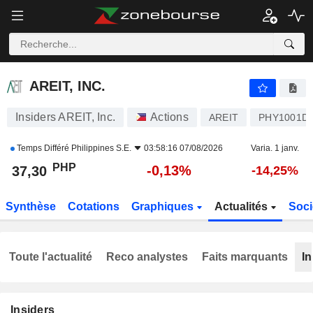
AREIT, INC.
37,30
₱
-0,13%
AREIT, INC.
Insiders AREIT, Inc.
Actions
AREIT
PHY1001D
Temps Différé
Philippines S.E.
03:58:16 07/08/2026
Varia. 1 janv.
PHP
-0,13%
37,30
-14,25%
Synthèse
Cotations
Graphiques
Actualités
Soci
Toute l'actualité
Reco analystes
Faits marquants
In
Insiders