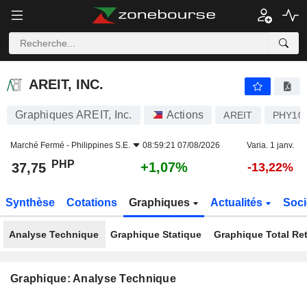
AREIT, INC.
37,75
₱
+1,07%
AREIT, INC.
Graphiques AREIT, Inc.
Actions
AREIT
PHY10
Marché Fermé -
Philippines S.E.
08:59:21 07/08/2026
Varia. 1 janv.
PHP
+1,07%
37,75
-13,22%
Synthèse
Cotations
Graphiques
Actualités
Soci
Analyse Technique
Graphique Statique
Graphique Total Re
Graphique: Analyse Technique