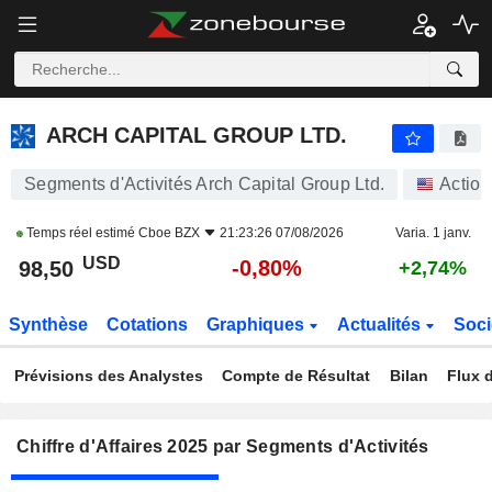
ARCH CAPITAL GROUP LTD.
98,50
$
-0,80%
ARCH CAPITAL GROUP LTD.
Segments d'Activités Arch Capital Group Ltd.
Action
Temps réel estimé
Cboe BZX
21:23:26 07/08/2026
Varia. 1 janv.
USD
-0,80%
98,50
+2,74%
Synthèse
Cotations
Graphiques
Actualités
Soci
Prévisions des Analystes
Compte de Résultat
Bilan
Flux d
Chiffre d'Affaires 2025 par Segments d'Activités