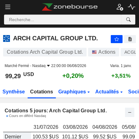
ARCH CAPITAL GROUP LTD.
99,29
$
ARCH CAPITAL GROUP LTD.
Cotations Arch Capital Group Ltd.
Actions
ACGL
Marché Fermé -
Nasdaq
22:00:00 06/08/2026
Varia. 1 janv.
USD
+0,20%
99,29
+3,51%
Synthèse
Cotations
Graphiques
Actualités
Soci
Cotations 5 jours: Arch Capital Group Ltd.
Cours en différé Nasdaq
31/07/2026
03/08/2026
04/08/2026
05/08/
Dernier
100.53 $US
101.12 $US
99.52 $US
99.09 