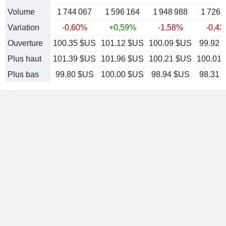
Volume
1 744 067
1 596 164
1 948 988
1 726 
Variation
-0,60%
+0,59%
-1,58%
-0,4
Ouverture
100.35 $US
101.12 $US
100.09 $US
99.92 
Plus haut
101.39 $US
101.96 $US
100.21 $US
100.01
Plus bas
99.80 $US
100.00 $US
98.94 $US
98.31 