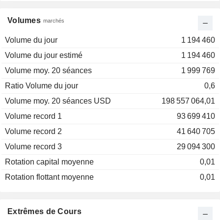
Volumes
marchés
Volume du jour
1 194 460
Volume du jour estimé
1 194 460
Volume moy. 20 séances
1 999 769
Ratio Volume du jour
0,6
Volume moy. 20 séances USD
198 557 064,01
Volume record 1
93 699 410
Volume record 2
41 640 705
Volume record 3
29 094 300
Rotation capital moyenne
0,01
Rotation flottant moyenne
0,01
Extrêmes de Cours