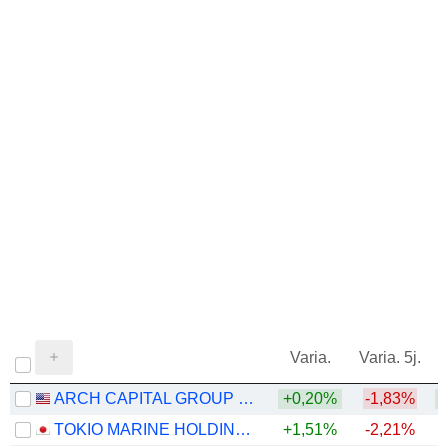
Varia.
Varia. 5j.
ARCH CAPITAL GROUP LTD.
+0,20%
-1,83%
+
TOKIO MARINE HOLDINGS, INC.
+1,51%
-2,21%
+