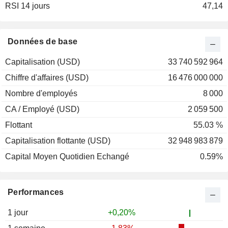
RSI 14 jours
2001
+71,67%
47,14
2000
+18,81%
1999
-41,95%
Données de base
1998
-2,25%
Capitalisation (USD)
33 740 592 964
1997
+14,84%
Chiffre d'affaires (USD)
16 476 000 000
1996
-17,11%
Nombre d'employés
8 000
1995
+10,00%
CA / Employé (USD)
2 059 500
Flottant
55.03 %
Capitalisation flottante (USD)
32 948 983 879
Capital Moyen Quotidien Echangé
0.59%
Performances
1 jour
+0,20%