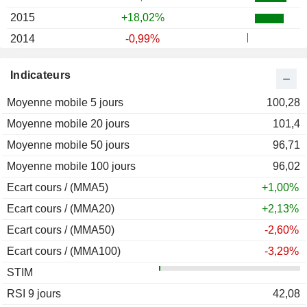
2015
+18,02%
2014
-0,99%
2013
+35,60%
Indicateurs
2012
+18,24%
Moyenne mobile 5 jours
2011
+26,85%
100,28
Moyenne mobile 20 jours
2010
+23,06%
101,4
Moyenne mobile 50 jours
2009
+2,07%
96,71
Moyenne mobile 100 jours
2008
-0,36%
96,02
Ecart cours / (MMA5)
2007
+4,05%
+1,00%
Ecart cours / (MMA20)
2006
+23,49%
+2,13%
Ecart cours / (MMA50)
2005
+41,47%
-2,60%
Ecart cours / (MMA100)
2004
-2,91%
-3,29%
STIM
2003
+27,88%
RSI 9 jours
2002
+21,05%
42,08