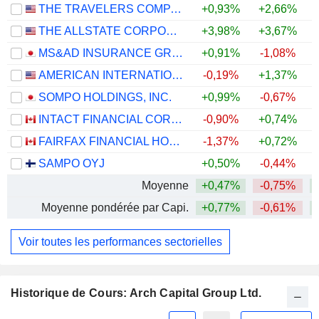
THE TRAVELERS COMPANIES, INC.
+0,93%
+2,66%
+
THE ALLSTATE CORPORATION
+3,98%
+3,67%
+
MS&AD INSURANCE GROUP HOLDINGS, INC.
+0,91%
-1,08%
+
AMERICAN INTERNATIONAL GROUP, INC.
-0,19%
+1,37%
SOMPO HOLDINGS, INC.
+0,99%
-0,67%
+
INTACT FINANCIAL CORPORATION
-0,90%
+0,74%
FAIRFAX FINANCIAL HOLDINGS LIMITED
-1,37%
+0,72%
SAMPO OYJ
+0,50%
-0,44%
Moyenne
+0,47%
-0,75%
+
Moyenne pondérée par Capi.
+0,77%
-0,61%
+
Voir toutes les performances sectorielles
Historique de Cours: Arch Capital Group Ltd.