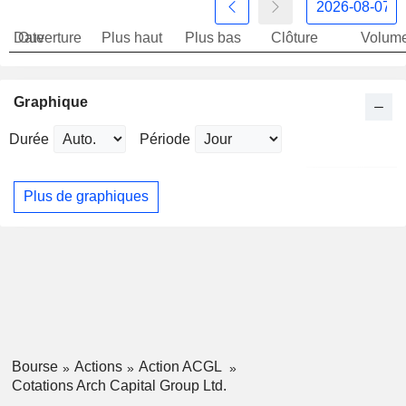
Date
Ouverture
Plus haut
Plus bas
Clôture
Volum
Graphique
Durée
Période
Plus de graphiques
Bourse
Actions
Action ACGL
Cotations Arch Capital Group Ltd.