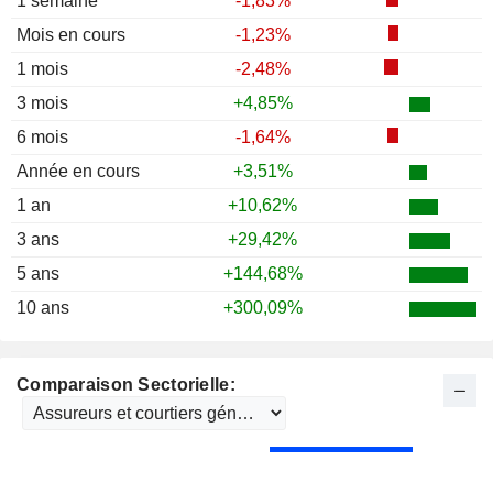
1 semaine
-1,83%
Mois en cours
-1,23%
1 mois
-2,48%
3 mois
+4,85%
6 mois
-1,64%
Année en cours
+3,51%
1 an
+10,62%
3 ans
+29,42%
5 ans
+144,68%
10 ans
+300,09%
Comparaison Sectorielle: