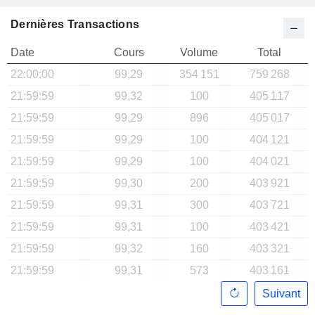
Dernières Transactions
Date
Cours
Volume
Total
22:00:00
99,29
354 151
759 268
21:59:59
99,32
100
405 117
21:59:59
99,29
896
405 017
21:59:59
99,29
100
404 121
21:59:59
99,29
100
404 021
21:59:59
99,30
200
403 921
21:59:59
99,31
300
403 721
21:59:59
99,31
100
403 421
21:59:59
99,32
160
403 321
21:59:59
99,31
573
403 161
Suivant